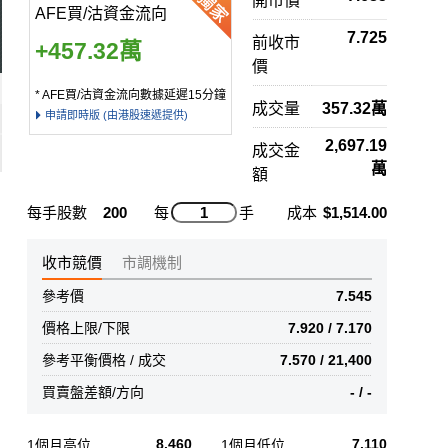
開市價
AFE買/沽資金流向
7.725
前收市
+457.32萬
價
* AFE買/沽資金流向數據延遲15分鐘
成交量
357.32萬
申請即時版 (由港股速遞提供)
2,697.19
成交金
萬
額
每手股數
200
每
手
成本
$1,514.00
收市競價
市調機制
參考價
7.545
價格上限/下限
7.920 / 7.170
參考平衡價格 / 成交
7.570 / 21,400
買賣盤差額/方向
- / -
8.460
7.110
1個月高位
1個月低位