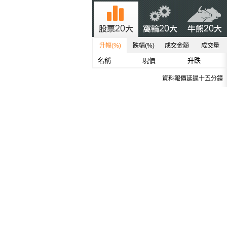
升幅(%)
跌幅(%)
成交金額
成交量
名稱
現價
升跌
資料報價延遲十五分鐘