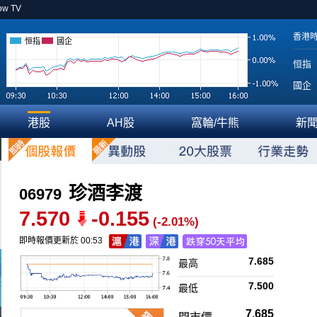
ow TV
香港
恒指
國企
恒指
國企
港股
AH股
窩輪/牛熊
新
珍酒李渡
06979
7.570
-0.155
(-2.01%)
即時報價更新於 00:53
7.685
最高
7.500
最低
7.685