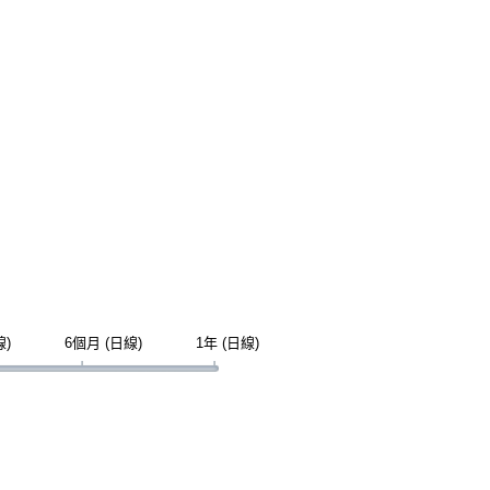
線)
6個月 (日線)
1年 (日線)