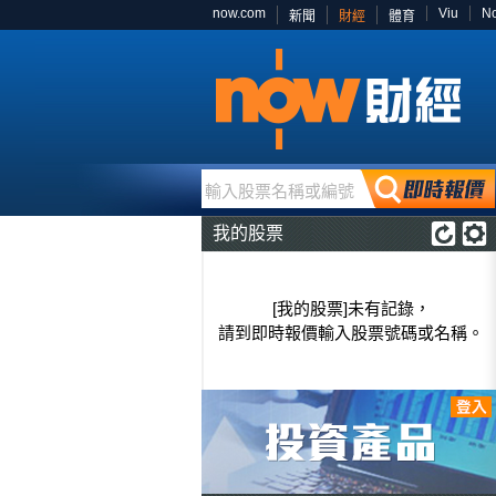
now.com
Viu
N
新聞
財經
體育
輸入股票名稱或編號
我的股票
[我的股票]未有記錄，
請到即時報價輸入股票號碼或名稱。