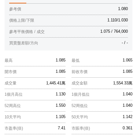
1.080
參考價
1.110/1.030
價格上限/下限
1.075 / 764,000
參考平衡價格 / 成交
- / -
買賣盤差額/方向
1.085
1.065
最高
最低
1.085
1.085
開市價
前收市價
成交量
1,445.41萬
成交金額
1,554.33萬
1.130
1.040
1個月高位
1個月低位
1.550
1.040
52周高位
52周低位
1.105
1.142
10天平均
50天平均
7.41
0.361
市盈率(倍)
市賬率(倍)