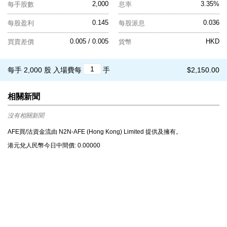
2,000
3.35%
每手股數
息率
0.145
0.036
每股盈利
每股派息
0.005 / 0.005
HKD
買賣差價
貨幣
每手 2,000 股
入場費每
手
$2,150.00
相關新聞
沒有相關新聞
AFE買/沽資金流由 N2N-AFE (Hong Kong) Limited 提供及擁有。
港元兌⼈⺠幣今⽇中間價: 0.00000