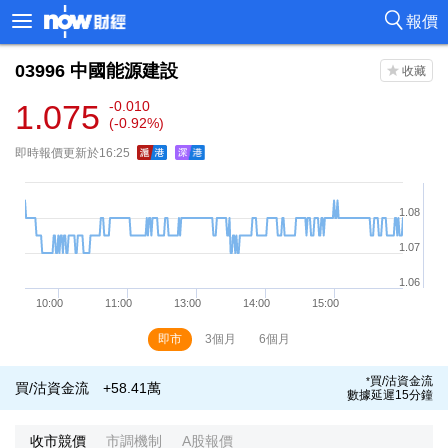
報價
03996
中國能源建設
1.075
-0.010
(-0.92%)
即時報價更新於16:25
即市
3個月
6個月
買/沽資金流
*
買/沽資金流
+58.41萬
數據延遲15分鐘
收市競價
市調機制
A股報價