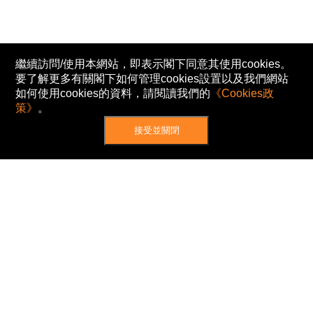
繼續訪問/使用本網站，即表示閣下同意其使用cookies。
要了解更多有關閣下如何管理cookies設置以及我們網站
如何使用cookies的資料，請閱讀我們的
《Cookies政
策》
。
接受並關閉
網站地圖
主頁
我的股票
新聞
專家/專題
港股動態
AH股
窩輪/牛熊
私隱政策
使用條款
免責及著作權聲明
Cookies政策