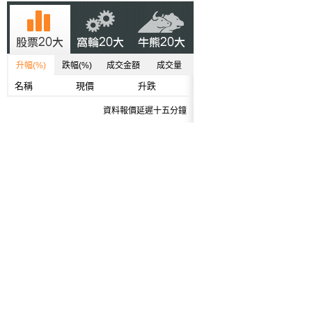
升幅(%)
跌幅(%)
成交金額
成交量
名稱
現價
升跌
資料報價延遲十五分鐘