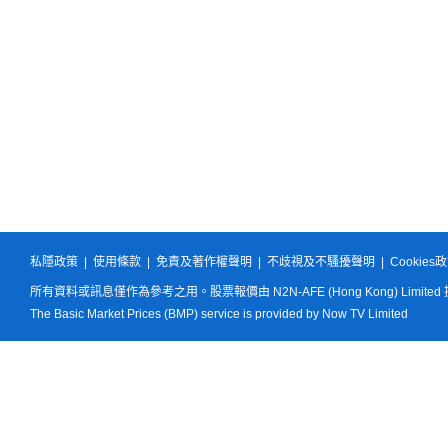
私隱政策
|
使用條款
|
免責及著作權聲明
|
不歧視及不騷擾聲明
|
Cookies
所有資料或訊息僅作為參考之用。股票報價由 N2N-AFE (Hong Kong) Limited
The Basic Market Prices (BMP) service is provided by Now TV Limited