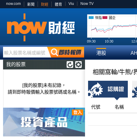
now.com
Viu
Now TV
新聞
財經
體育
恒指
國企
輸入股票名稱或編號
港股
A
我的股票
相關窩輪/牛熊/
[我的股票]未有記錄，
請到即時報價輸入股票號碼或名稱。
代號
名稱