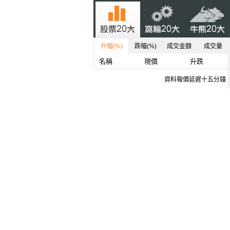
升幅(%)
跌幅(%)
成交金額
成交量
名稱
現價
升跌
資料報價延遲十五分鐘