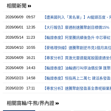
相關新聞
2026/06/09 09:57
【遭美國列入「黑名單」】AI龍頭百度、
2026/06/01 12:35
【大行報告】摩通削速騰聚創目標價15%
2026/05/14 11:23
【輪證泰度】阿里騰訊績後急升 中芯華虹
2026/04/10 10:55
【麥格理快線】速騰聚創逆市見1個月高
2026/04/09 16:21
【專家分析】買激光雷達龍尾股圖達通坐
2026/04/09 14:43
【輪證泰度】油輪通行叫停油價反彈 匯
2026/02/23 14:58
【輪證泰度】恒指再上二萬七 建滔系發盈
2026/02/20 17:11
【專家分析】速騰聚創發盈喜全靠呢瓣業
相關窩輪/牛熊/界內證