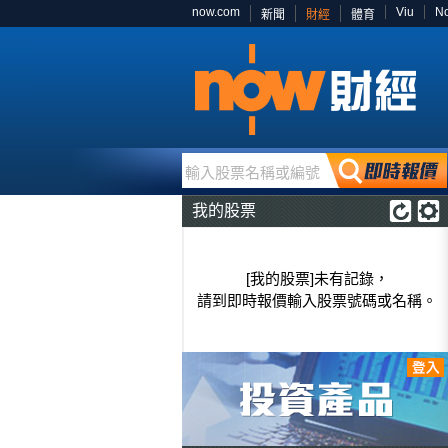
now.com
Viu
N
新聞
財經
體育
輸入股票名稱或編號
我的股票
[我的股票]未有記錄，
請到即時報價輸入股票號碼或名稱。