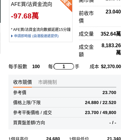
開市價
AFE買/沽資金流向
23.040
前收市
-97.68萬
價
* AFE買/沽資金流向數據延遲15分鐘
成交量
352.64萬
申請即時版 (由港股速遞提供)
8,183.26
成交金
萬
額
每手股數
100
每
手
成本
$2,370.00
收市競價
市調機制
參考價
23.700
價格上限/下限
24.880 / 22.520
參考平衡價格 / 成交
23.700 / 49,800
買賣盤差額/方向
- / -
24.680
21.340
1個月高位
1個月低位