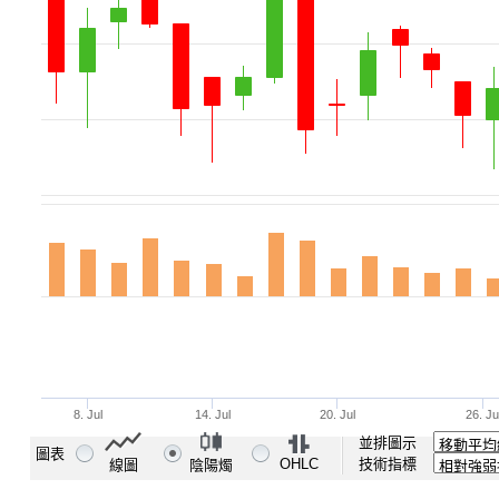
並排圖示
圖表
OHLC
技術指標
線圖
陰陽燭