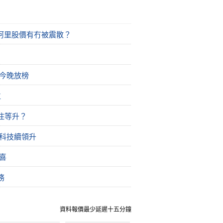
阿里股價有冇被震散？
今晚放榜
位
住等升？
聚科技續領升
喜
務
資料報價最少延遲十五分鐘