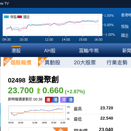
ow TV
香港
恒指
國企
恒指
國企
港股
AH股
窩輪/牛熊
新
速騰聚創
02498
23.700
0.660
(+2.87%)
即時報價更新於 00:38
23.720
最高
22.540
最低
23.040