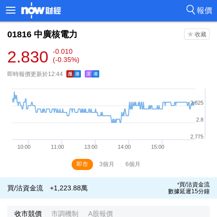
報價
01816
中廣核電力
2.830
-0.010
(-0.35%)
即時報價更新於12:44
即市
3個月
6個月
買/沽資金流
*
買/沽資金流
+1,223.88萬
數據延遲15分鐘
收市競價
市調機制
A股報價