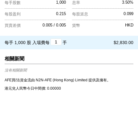
1,000
3.50%
每手股數
息率
0.215
0.099
每股盈利
每股派息
0.005 / 0.005
HKD
買賣差價
貨幣
每手 1,000 股
入場費每
手
$2,830.00
相關新聞
沒有相關新聞
AFE買/沽資金流由 N2N-AFE (Hong Kong) Limited 提供及擁有。
港元兌⼈⺠幣今⽇中間價: 0.00000