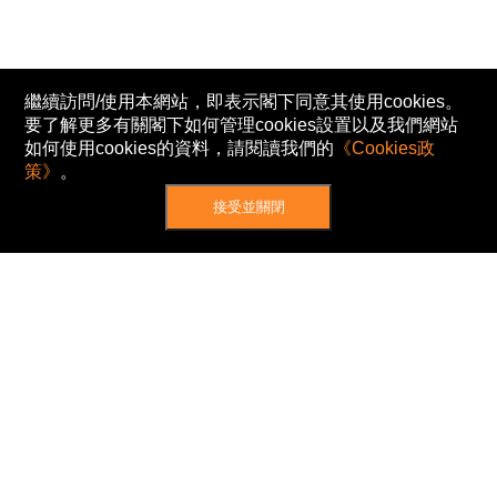
繼續訪問/使用本網站，即表示閣下同意其使用cookies。
要了解更多有關閣下如何管理cookies設置以及我們網站
如何使用cookies的資料，請閱讀我們的
《Cookies政
策》
。
接受並關閉
網站地圖
主頁
我的股票
新聞
專家/專題
港股動態
AH股
窩輪/牛熊
私隱政策
使用條款
免責及著作權聲明
Cookies政策