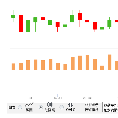
並排圖示
圖表
OHLC
技術指標
線圖
陰陽燭