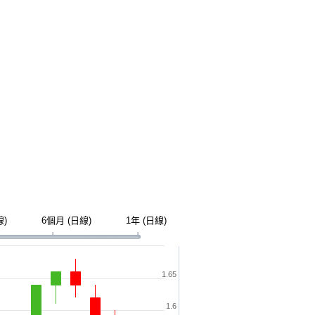
線)
6個月 (日線)
1年 (日線)