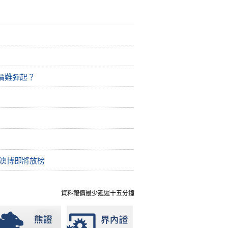
價難彈起？
東澳博即將放榜
資料報價最少延遲十五分鐘