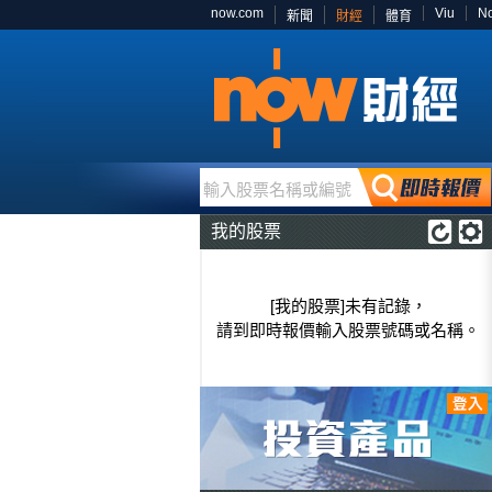
now.com
Viu
N
新聞
財經
體育
輸入股票名稱或編號
我的股票
[我的股票]未有記錄，
請到即時報價輸入股票號碼或名稱。