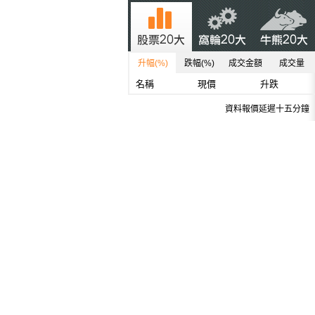
升幅(%)
跌幅(%)
成交金額
成交量
名稱
現價
升跌
資料報價延遲十五分鐘