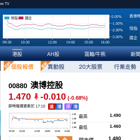
ow TV
香港
恒指
國企
恒指
國企
港股
AH股
窩輪/牛熊
新
澳博控股
00880
1.470
-0.010
(-0.68%)
即時報價更新於 17:10
1.490
最高
1.460
最低
1.480