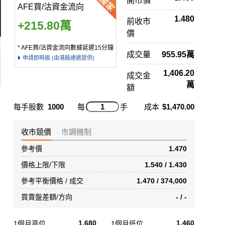
開市價
AFE買/沽資金流向
1.480
前收市
+215.80萬
價
* AFE買/沽資金流向數據延遲15分鐘
成交量
955.95萬
申請即時版 (由港股速遞提供)
1,406.20
成交金
萬
額
每手股數
1000
每
手
成本
$1,470.00
收市競價
市調機制
參考價
1.470
價格上限/下限
1.540 / 1.430
參考平衡價格 / 成交
1.470 / 374,000
買賣盤差額/方向
- / -
1.680
1.460
1個月高位
1個月低位