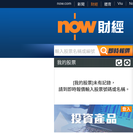
now.com
Viu
N
新聞
財經
體育
輸入股票名稱或編號
我的股票
[我的股票]未有記錄，
請到即時報價輸入股票號碼或名稱。