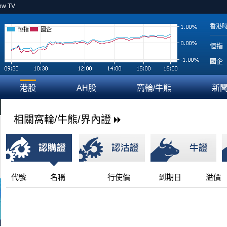
ow TV
香港
恒指
國企
恒指
國企
港股
AH股
窩輪/牛熊
新
相關窩輪/牛熊/界內證
代號
名稱
行使價
到期日
溢價