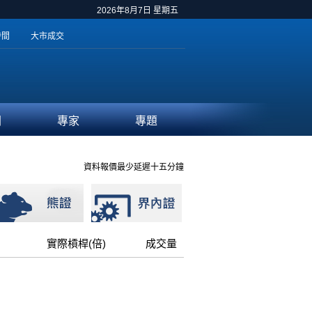
2026年8月7日 星期五
時間
大市成交
聞
專家
專題
資料報價最少延遲十五分鐘
實際槓桿(倍)
成交量