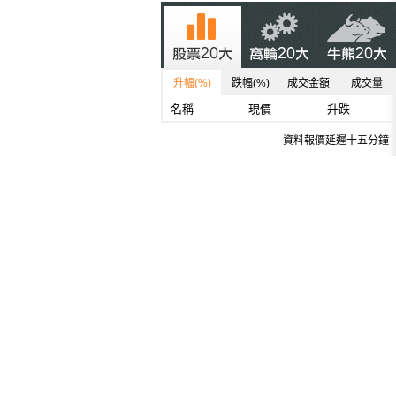
升幅(%)
跌幅(%)
成交金額
成交量
名稱
現價
升跌
資料報價延遲十五分鐘