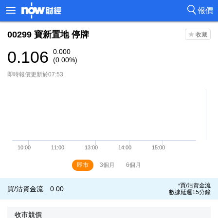
報價
00299
寶新置地
停牌
0.106
0.000
(0.00%)
即時報價更新於07:53
即市
3個月
6個月
買/沽資金流
*
買/沽資金流
0.00
數據延遲15分鐘
收市競價