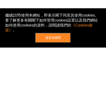
繼續訪問/使用本網站，即表示閣下同意其使用cookies。
要了解更多有關閣下如何管理cookies設置以及我們網站
如何使用cookies的資料，請閱讀我們的
《Cookies政
策》
。
接受並關閉
網站地圖
主頁
我的股票
新聞
專家/專題
港股動態
AH股
窩輪/牛熊
私隱政策
使用條款
免責及著作權聲明
Cookies政策
© Now TV Limited 2012-2026 著作權所有
所有資料或訊息僅作為參考之用。股票報價由