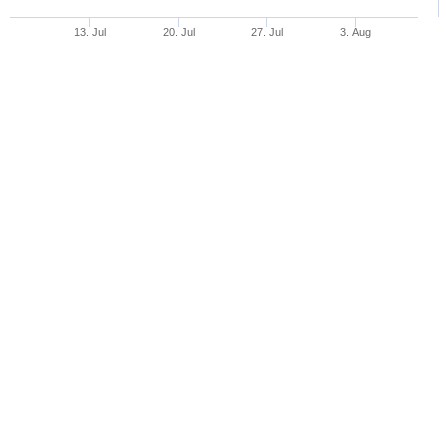
13. Jul
20. Jul
27. Jul
3. Aug