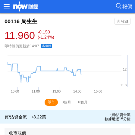
報價
00116
周生生
11.960
-0.150
(-1.24%)
即時報價更新於14:07
即市
3個月
6個月
買/沽資金流
*
買/沽資金流
+8.22萬
數據延遲15分鐘
收市競價