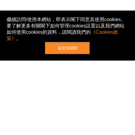
繼續訪問/使用本網站，即表示閣下同意其使用cookies。
要了解更多有關閣下如何管理cookies設置以及我們網站
如何使用cookies的資料，請閱讀我們的
《Cookies政
策》
。
接受並關閉
網站地圖
主頁
我的股票
新聞
專家/專題
港股動態
AH股
窩輪/牛熊
私隱政策
使用條款
免責及著作權聲明
Cookies政策
© Now TV Limited 2012-2026 著作權所有
所有資料或訊息僅作為參考之用。股票報價由