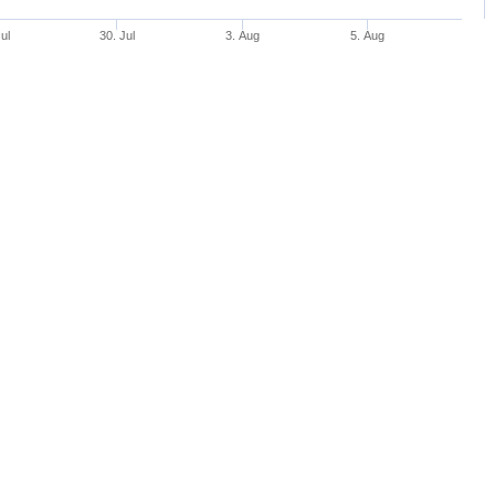
ul
30. Jul
3. Aug
5. Aug