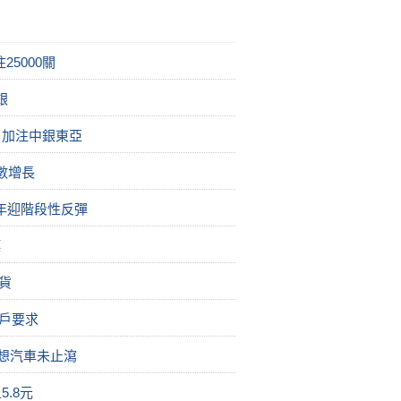
5000關
銀
 加注中銀東亞
數增長
半年迎階段性反彈
標
貨
戶要求
理想汽車未止瀉
5.8元