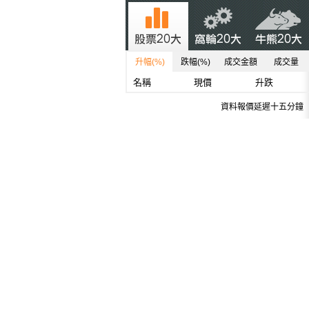
升幅(%)
跌幅(%)
成交金額
成交量
名稱
現價
升跌
資料報價延遲十五分鐘