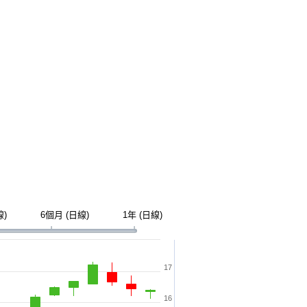
線)
6個月 (日線)
1年 (日線)