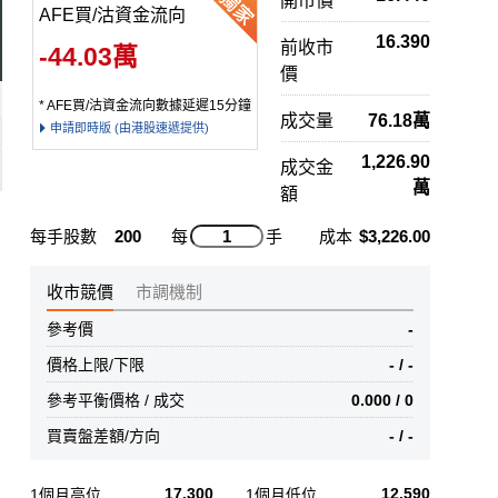
開市價
AFE買/沽資金流向
16.390
前收市
-44.03萬
價
* AFE買/沽資金流向數據延遲15分鐘
成交量
76.18萬
申請即時版 (由港股速遞提供)
1,226.90
成交金
萬
額
每手股數
200
每
手
成本
$3,226.00
收市競價
市調機制
參考價
-
價格上限/下限
- / -
參考平衡價格 / 成交
0.000 / 0
買賣盤差額/方向
- / -
17.300
12.590
1個月高位
1個月低位