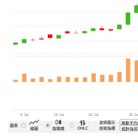
並排圖示
圖表
OHLC
技術指標
線圖
陰陽燭