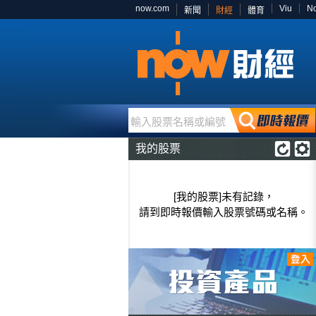
now.com
Viu
N
新聞
財經
體育
輸入股票名稱或編號
我的股票
[我的股票]未有記錄，
請到即時報價輸入股票號碼或名稱。