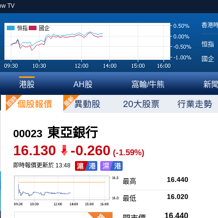
ow TV
香港
恒指
國企
恒指
國企
港股
AH股
窩輪/牛熊
新
東亞銀行
00023
16.130
-0.260
(-1.59%)
即時報價更新於 13:48
16.440
最高
16.020
最低
16.440