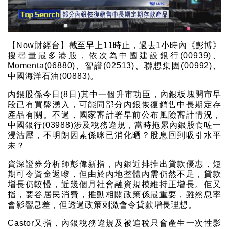
【Now財經台】截至早上11時止，過去1小時內《彭博》
搜尋量最多港股，依次為中國建設銀行(00939)、
Momenta(06880)、智譜(02513)、聯想集團(00992)、
中國海洋石油(00883)。
內銀股係今日(8日)其中一個升市功臣，內銀板塊開市早
段已有買盤湧入，可能同部分內銀恢復銷售中長期定存
產品有關。不過，國家審計署早前公布風險審計情況，
中國銀行(03988)涉及稅務違規，當時拖累內銀股食咗一
浸沽壓，不明朗因素係咪已消化晒？股息回到吸引水平
未？
資深證券分析師彭偉新指，內銀近排推出貸款優惠，短
期可令資金返嚟，但由於內地整體內需仍然不足，貸款
增長仍較慢，近幾個月社會融資規模維持正增長。佢又
指，要谷居民消費，推動相關政策係最重要，雖然息率
會影響息差，但透過政策刺激會令貸款增長理想。
Castor又指，內銀稅務違規及被追稅只會產生一次性影