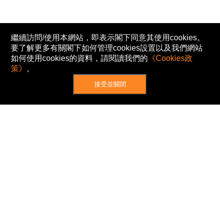
繼續訪問/使用本網站，即表示閣下同意其使用cookies。
要了解更多有關閣下如何管理cookies設置以及我們網站
如何使用cookies的資料，請閱讀我們的
《Cookies政
策》
。
接受並關閉
網站地圖
主頁
我的股票
新聞
專家/專題
港股動態
AH股
窩輪/牛熊
私隱政策
使用條款
免責及著作權聲明
Cookies政策
© Now TV Limited 2012-2026 著作權所有