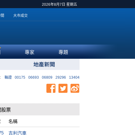
2026年8月7日 星期五
時間
大市成交
聞
專家
專題
:
輪證
00175
06693
06809
29296
13404
關股票
號
名稱
75
吉利汽車