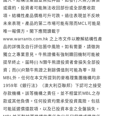
國人。結構性產品並無抵押品，如發行人無力償債
或違約，投資者可能無法收回部份或全部應收款
項。結構性產品價格可升可跌。過往表現並不反映
未來表現。產品的第二市場可能有限而MCL可能是
唯一報價方。閣下應閱讀載于
www.warrants.com.hk 之上市文件以瞭解結構性產
品的詳情及自行評估箇中風險。如有需要，請徵詢
獨立之專業意見。牛熊證備有強制贖回機制可能被
提早終止，届時(i) N類牛熊證投資者會損失全部投
資；而(ii)R類牛熊證之剩餘價值則可能為零。除
MBL外，任何在本文所提到的麥格理集團機構均非
1959年《銀行法》（澳大利亞聯邦）下認可之接受
存款機構。該等機構之責任，並不相當於MBL之存
款或其他負債。任何投資均需承受投資風險，包括
可能延遲償還款項，以及已投資本金之全盤損失。