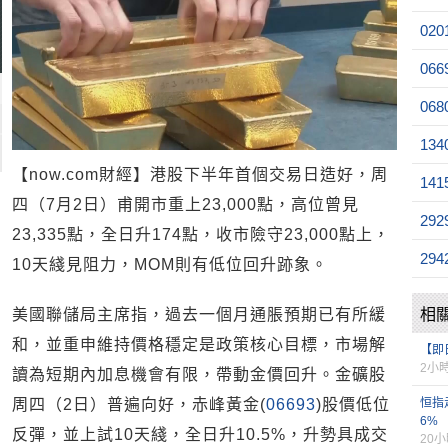
020
066
068
134
【now.com財經】港股下半年首個交易日造好，周
141
四（7月2日）甫開市重上23,000點，高位曾見
292
23,335點，全日升174點，收市險守23,000點上，
294
10天綫見阻力，MOM則有低位回升跡象。
美國聯儲局主席指，過去一個月通脹預期已有所緩
相
和，並重申維持價格穩定是政策核心目標，市場解
【即
2小
讀為短期內加息機會有限，帶動金價回升。金礦股
周四（2日）普遍向好，赤峰黃金(
06693
)股價低位
恒指
6%
反彈，並上試10天綫，全日升10.5%，升勢具成交
20