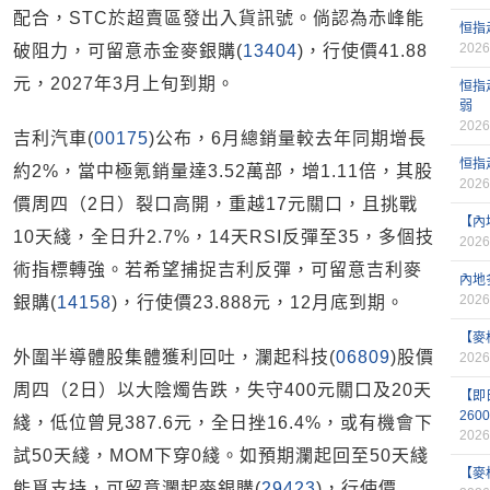
配合，STC於超賣區發出入貨訊號。倘認為赤峰能
恒指
2026
破阻力，可留意赤金麥銀購(
13404
)，行使價41.88
元，2027年3月上旬到期。
恒指
弱
2026
吉利汽車(
00175
)公布，6月總銷量較去年同期增長
恒指
約2%，當中極氪銷量達3.52萬部，增1.11倍，其股
2026
價周四（2日）裂口高開，重越17元關口，且挑戰
【內
10天綫，全日升2.7%，14天RSI反彈至35，多個技
2026
術指標轉強。若希望捕捉吉利反彈，可留意吉利麥
內地
2026
銀購(
14158
)，行使價23.888元，12月底到期。
【麥
外圍半導體股集體獲利回吐，瀾起科技(
06809
)股價
2026
周四（2日）以大陰燭告跌，失守400元關口及20天
【即
260
綫，低位曾見387.6元，全日挫16.4%，或有機會下
2026
試50天綫，MOM下穿0綫。如預期瀾起回至50天綫
【麥
能覓支持，可留意瀾起麥銀購(
29423
)，行使價