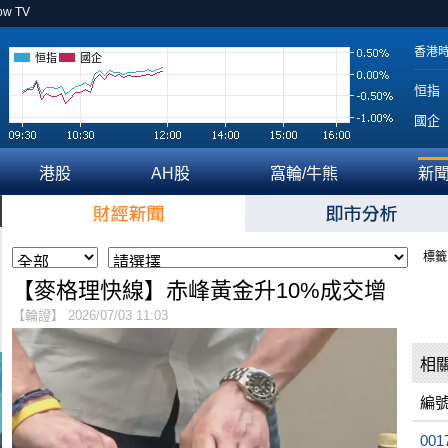
ow TV
香港
恒指
國企
恒指
國企
港股
AH股
窩輪/牛熊
新
標籤
【麥格理快線】赤峰黃金升10%成交增
【輪證】 2026/07/03 11:03
相
編
001