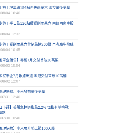
走勢丨埋單跌156點再失兩萬六 滙控績後受壓
/08/04 16:40
走勢丨半日跌126點續受制兩萬六 內銀內房車股
/08/04 12:32
走勢丨受制兩萬六曾倒跌逾200點 再考驗牛熊線
/08/04 10:45
地車企銷售】零跑7月交付首破10萬架
/08/03 10:04
多家車企7月數據出爐 零跑交付首破10萬輛
/08/02 12:07
格理快線】小米發布會後受壓
/07/31 12:40
日市評】美股急挫道指跌2.2% 恒指有望挑戰
00點
/07/30 10:40
格理快線】小米展升勢上破100天綫