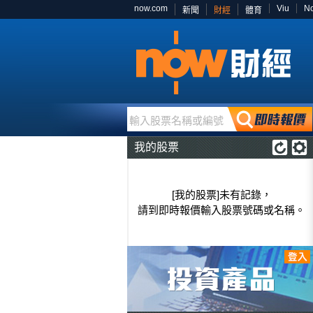
now.com
Viu
N
新聞
財經
體育
輸入股票名稱或編號
我的股票
[我的股票]未有記錄，
請到即時報價輸入股票號碼或名稱。