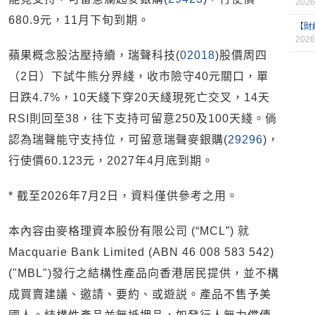
2026
680.9元，11月下旬到期。
【財
2026
蘋果概念股沽壓持續，瑞聲科技(
02018
)股價周四
（2日）下試牛熊分界綫，收市險守40元關口，單
日跌4.7%，10天綫下穿20天綫現死亡交叉，14天
RSI則回至38，往下支持可留意250及100天綫。倘
認為瑞聲能守支持位，可留意瑞聲麥銀購(
29296
)，
行使價60.123元，2027年4月底到期。
* 截至2026年7月2日，資料僅供參考之用。
本內容由麥格理資本股份有限公司 (“MCL”) 就
Macquarie Bank Limited (ABN 46 008 583 542)
("MBL")發行之結構性產品向香港居民提供，並不構
成買賣建議、邀請、要約、或遊説。產品不售予美