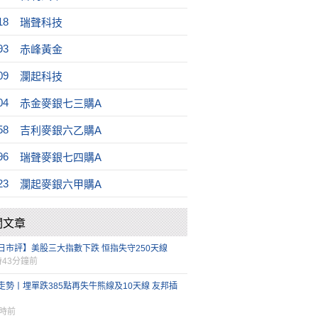
18
瑞聲科技
93
赤峰黃金
09
瀾起科技
04
赤金麥銀七三購A
58
吉利麥銀六乙購A
96
瑞聲麥銀七四購A
23
瀾起麥銀六甲購A
關文章
日市評】美股三大指數下跌 恒指失守250天線
時43分鐘前
走勢丨埋單跌385點再失牛熊線及10天線 友邦插
小時前