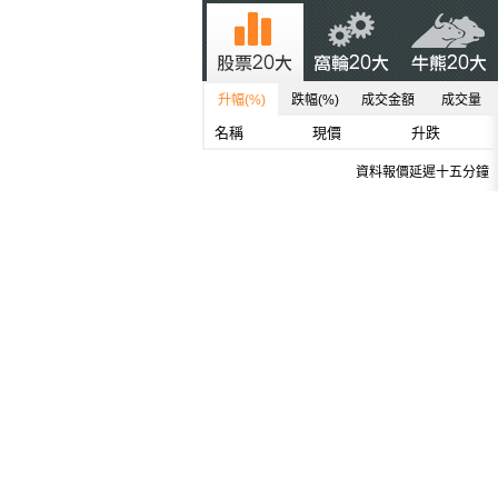
升幅(%)
跌幅(%)
成交金額
成交量
名稱
現價
升跌
資料報價延遲十五分鐘