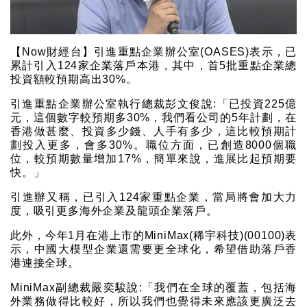
【Now財經台】引進重點企業辦公室(OASES)表示，已
累計引入124家企業落戶本港，其中，首5批重點企業總
投資額較預期高出30%。
引進重點企業辦公室執行總裁彭文俊說:「已投資225億
元，這個數字較預期多30%，我們看公司的5年計劃，在
香港做甚麼、投資多少錢、人手有多少，這比較預期計
劃投入更多，會多30%。職位方面，已創造8000個職
位，較預期數量增加17%，簡單來說，進展比起預期要
快。」
引進辦又稱，已引入124家重點企業，當局將會加大力
度，吸引更多海外企業及龍頭企業落戶。
此外，今年1月在港上市的MiniMax(稀宇科技)(00100)表
示，中國大模型企業還需要更全球化，希望借助落戶香
港連接全球。
MiniMax副總裁嚴奕駿說:「我們在全球的覆蓋，包括海
外業務做得比較好，所以我們也覺得未來應該更廣泛去