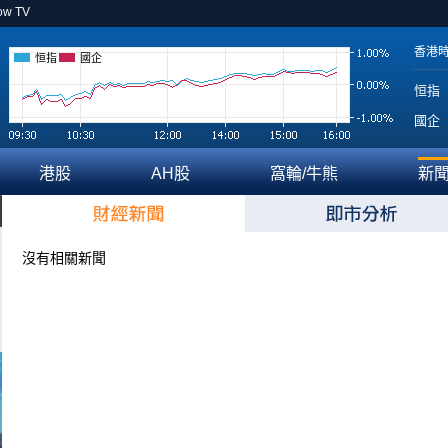
ow TV
香港
恒指
國企
恒指
國企
港股
AH股
窩輪/牛熊
新
沒有相關新聞