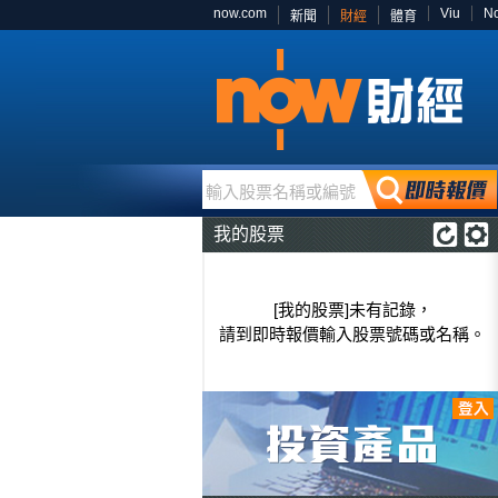
now.com
Viu
N
新聞
財經
體育
輸入股票名稱或編號
我的股票
[我的股票]未有記錄，
請到即時報價輸入股票號碼或名稱。