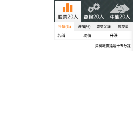
升幅(%)
跌幅(%)
成交金額
成交量
名稱
現價
升跌
資料報價延遲十五分鐘