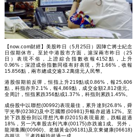
【now.com財經】美股昨日（5月25日）因陣亡將士紀念
日假期休市。至於中港股市方面，滬深兩市昨日（25
日）表現不俗，上證綜合指數收報4152點，上升
0.96%；深證成份指數同樣有好表現，升1.66%，收報
15.856點，兩市總成交逾3.2萬億元人民幣。
港股假期前反彈，恒指上升219點或0.86%，報25,606
點，科指亦升2.1%，報4,869點，成交金額2,812億元。
全周計，恒指累跌356點或1.37%，科指則累跌1.45%。
成份股中以聯想(00992)表現最佳，累升達到26.8%，舜
宇光學(02382)及中芯國際(00981)升幅亦超過12%。至
於下跌股份則以理想汽車(02015)表現最差，跌幅超過
18%，另一汽車股吉利汽車(00175)亦跌逾1成。另外，
龍湖集團(00960)、老舖黃金(06181)及京東健康(06618)
亦捱沽，三者跌幅均超過一成。