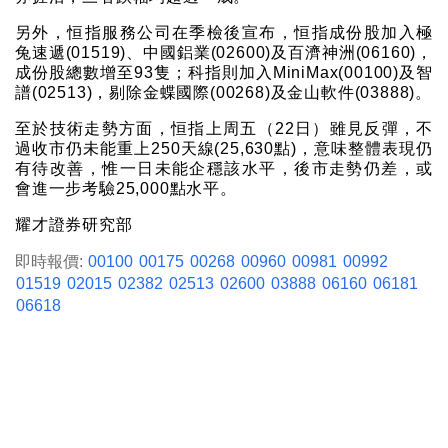
另外，恒指服務公司在季檢後宣布，恒指成份股加入極
兔速遞(01519)、中國鋁業(02600)及百濟神洲(06160)，
成份股總數增至93隻；科指則加入MiniMax(00100)及智
譜(02513)，剔除金蝶國際(00268)及金山軟件(03888)。
至於技術走勢方面，恒指上周五（22日）雖見反彈，不
過收市仍未能重上250天線(25,630點)，意味整體表現仍
有待改善，惟一日未能企穩該水平，後市走勢仍差，或
會進一步考驗25,000點水平。
耀才證券研究部
即時報價:
00100
00175
00268
00960
00981
00992
01519
02015
02382
02513
02600
03888
06160
06181
06618