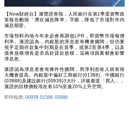
【Now財經台】滙豐證券指，人民銀行在第1季度貨幣政
策報告刪除「潛在減息降準」字眼，降低了市場對年內
減息期望。
市場預料內地今年未必會再調低LPR，即貨幣市場報價
利率。滙證認為，內銀股的淨息差有機會擴闊，但仍要
視乎定期存款集中到期是在首季，或第2至第4季，以及
債券規模增長是否高於貸款規模，這兩項因素都會影響
淨息差。
滙證認為淨息差會有條件性擴闊，而淨利息收入就有很
大機會提高。內銀股中偏好工商銀行(01398)、中國銀行
(03988)及建設銀行(00939)3大行，評級都是「買入」，
滙證的目標價較現在有10%至逾20%上升空間。
即時報價:
00939
01398
03988