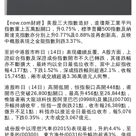
【now.com財經】美股三大指數造好，道瓊斯工業平均
指數重上五萬點關口，升0.75%，標準普爾500指數及納
斯達克指數亦分別上升0.77%及0.88%並再創新高。反映
中概股表現之金龍指數則跌3.37%。
至於中港股市昨日（14日）表現繼續反覆。A股方面，上
證綜合指數及深證成份指數開市不久已轉跌，其後跌幅
亦不斷擴大，最終均以全日最低位收市。當中上綜指收
報4,177點，下跌1.52%，深成指跌幅則超過2.1%，收報
15,745點，兩市成交續超過3.36萬億元人民幣。
港股昨日（14日）高開低開，恒指裂口高開448點，甫
開市已突破26,800點關口，最高升456點至26,844點，
惟隨著兩大龍頭科技股阿里巴巴(09988)及騰訊(00700)
升幅持續收窄，恒指一度倒跌21點，收市報26,389點，
微升不足1點；科指亦以接近全日最低位收市，報5,076
點，下跌0.35%，大市成交3,067億元。
成份股中以理想汽車(02015)表現最佳，升約4.4%，至
於美的(00300)、東方海外(00316)升幅均超過3%。值得