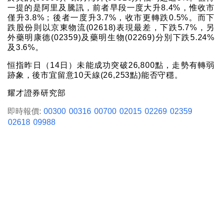
一提的是阿里及騰訊，前者早段一度大升8.4%，惟收市
僅升3.8%；後者一度升3.7%，收市更轉跌0.5%。而下
跌股份則以京東物流(02618)表現最差，下跌5.7%，另
外藥明康德(02359)及藥明生物(02269)分別下跌5.24%
及3.6%。
恒指昨日（14日）未能成功突破26,800點，走勢有轉弱
跡象，後市宜留意10天線(26,253點)能否守穩。
耀才證券研究部
即時報價:
00300
00316
00700
02015
02269
02359
02618
09988