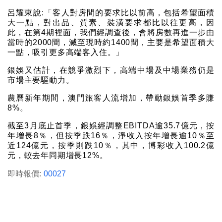
呂耀東說:「客人對房間的要求比以前高，包括希望面積
大一點，對出品、質素、裝潢要求都比以往更高，因
此，在第4期裡面，我們經調查後，會將房數再進一步由
當時的2000間，減至現時約1400間，主要是希望面積大
一點，吸引更多高端客入住。」
銀娛又估計，在競爭激烈下，高端中場及中場業務仍是
市場主要驅動力。
農曆新年期間，澳門旅客人流增加，帶動銀娛首季多賺
8%。
截至3月底止首季，銀娛經調整EBITDA逾35.7億元，按
年增長8％，但按季跌16％，淨收入按年增長逾10％至
近124億元，按季則跌10％，其中，博彩收入100.2億
元，較去年同期增長12%。
即時報價:
00027