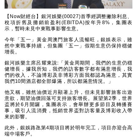
【Now財經台】銀河娛樂(00027)首季經調整撇除利息、
稅項折舊及攤銷前盈利(EBITDA)按年升8%，集團表
示，暫時未見中東戰事影響生意。
今年「五一」黃金周澳門旅客人流暢旺，銀娛表示，雖
然中東戰事持續，但集團「五一」假期生意仍保持穩健
增長。
銀河娛樂主席呂耀東說:「黃金周期間，我們的生意仍穩
健增長，據我所知，我們的訪客數字都有滿意增長，我
們的收入，不論博彩及非博彩方面我都認為滿意，其實
我們10間酒店都全部爆滿，所以都滿意情況。」
他又稱，雖然油價近月顯著上升，但未見影響旅客出遊
意欲，期望油價回落可支持旅客增長。展望第2季，世界
盃將於6月開鑼，集團表示，會舉辦更多節目及轉播賽
事，吸引人流消費，抵銷世界盃對訪客量及博彩收入帶
來的影響。
此外，銀娛路氹第4期項目將於明年完工，項目亦迎合高
端中場客戶。