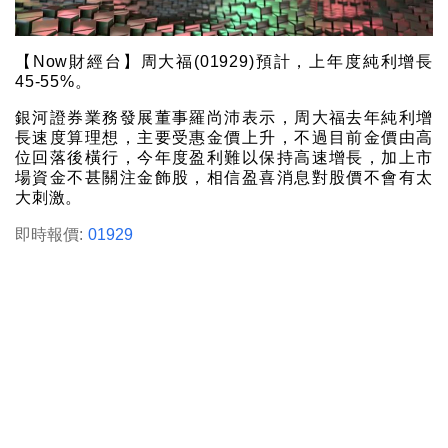
【Now財經台】周大福(01929)預計，上年度純利增長
45-55%。
銀河證券業務發展董事羅尚沛表示，周大福去年純利增
長速度算理想，主要受惠金價上升，不過目前金價由高
位回落後橫行，今年度盈利難以保持高速增長，加上市
場資金不甚關注金飾股，相信盈喜消息對股價不會有太
大刺激。
即時報價:
01929