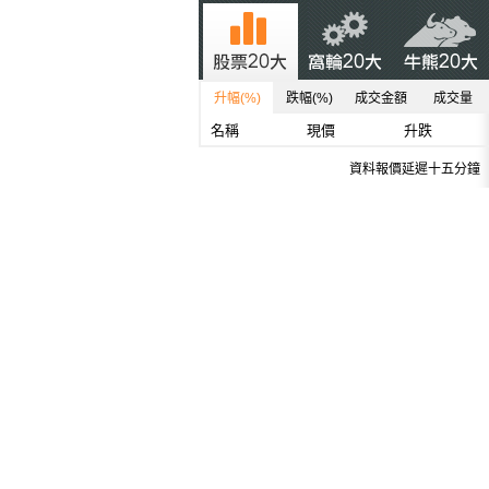
升幅(%)
跌幅(%)
成交金額
成交量
名稱
現價
升跌
資料報價延遲十五分鐘