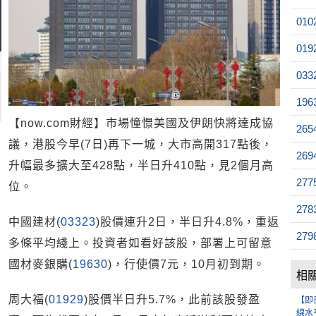
010
019
033
196
【now.com財經】市場憧憬美國及伊朗快將達成協
265
議，港股今早(7日)再下一城，大市高開317點後，
269
升幅最多擴大至428點，半日升410點，見2個月高
277
位。
278
中國建材(
03323
)股價連升2日，半日升4.8%，重返
279
多條平均綫上。投資者如看好該股，部署上可留意
國材麥銀購(
19630
)，行使價7元，10月初到期。
相
周大福(
01929
)股價半日升5.7%，此前該股發盈
【即
線水