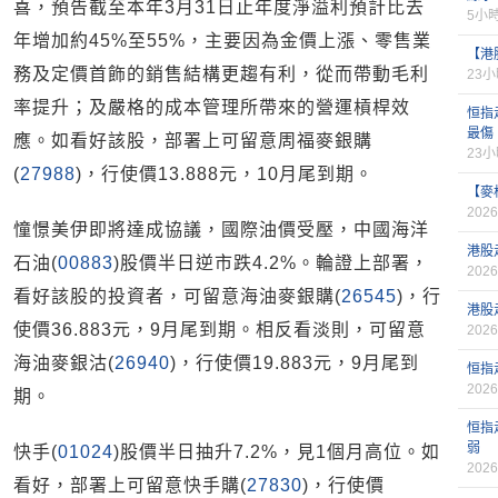
喜，預告截至本年3月31日止年度淨溢利預計比去
5小
年增加約45%至55%，主要因為金價上漲、零售業
【港
務及定價首飾的銷售結構更趨有利，從而帶動毛利
23
率提升；及嚴格的成本管理所帶來的營運槓桿效
恒指
最傷
應。如看好該股，部署上可留意周福麥銀購
23
(
27988
)，行使價13.888元，10月尾到期。
【麥
2026
憧憬美伊即將達成協議，國際油價受壓，中國海洋
港股
石油(
00883
)股價半日逆市跌4.2%。輪證上部署，
2026
看好該股的投資者，可留意海油麥銀購(
26545
)，行
港股
使價36.883元，9月尾到期。相反看淡則，可留意
2026
海油麥銀沽(
26940
)，行使價19.883元，9月尾到
恒指
2026
期。
恒指
弱
快手(
01024
)股價半日抽升7.2%，見1個月高位。如
2026
看好，部署上可留意快手購(
27830
)，行使價