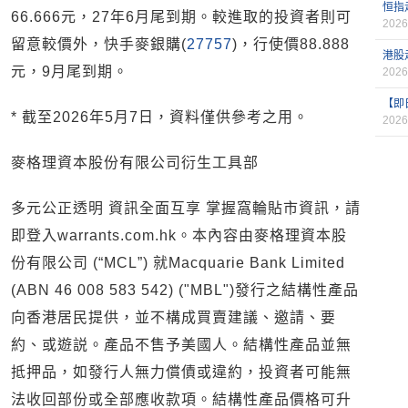
恒指
66.666元，27年6月尾到期。較進取的投資者則可
2026
留意較價外，快手麥銀購(
27757
)，行使價88.888
港股
元，9月尾到期。
2026
【即
* 截至2026年5月7日，資料僅供參考之用。
2026
麥格理資本股份有限公司衍生工具部
多元公正透明 資訊全面互享 掌握窩輪貼市資訊，請
即登入warrants.com.hk。本內容由麥格理資本股
份有限公司 (“MCL”) 就Macquarie Bank Limited
(ABN 46 008 583 542) ("MBL")發行之結構性產品
向香港居民提供，並不構成買賣建議、邀請、要
約、或遊説。產品不售予美國人。結構性產品並無
抵押品，如發行人無力償債或違約，投資者可能無
法收回部份或全部應收款項。結構性產品價格可升