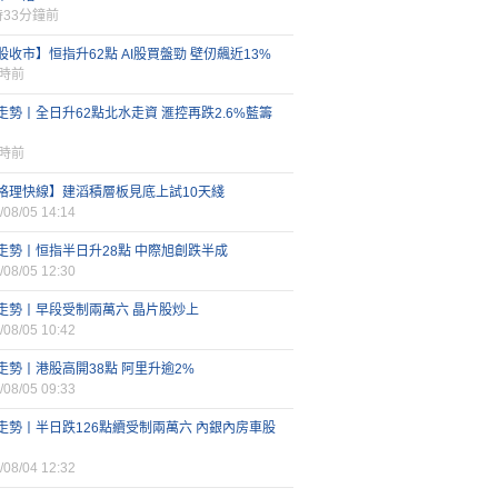
時33分鐘前
股收市】恒指升62點 AI股買盤勁 壁仞飆近13%
小時前
走勢丨全日升62點北水走資 滙控再跌2.6%藍籌
小時前
格理快線】建滔積層板見底上試10天綫
/08/05 14:14
走勢丨恒指半日升28點 中際旭創跌半成
/08/05 12:30
走勢丨早段受制兩萬六 晶片股炒上
/08/05 10:42
走勢丨港股高開38點 阿里升逾2%
/08/05 09:33
走勢丨半日跌126點續受制兩萬六 內銀內房車股
/08/04 12:32