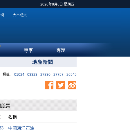
2026年8月6日 星期四
時間
大市成交
聞
專家
專題
標籤:
01024
03323
27830
27757
26545
關股票
號
名稱
83
中國海洋石油