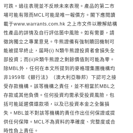
可跌。過往表現並不反映未來表現。產品的第二市
場可能有限而MCL可能是唯一報價方。閣下應閱讀
載于www.warrants.com.hk 之上市文件以瞭解結構
性產品的詳情及自行評估箇中風險。如有需要，請
徵詢獨立之專業意見。牛熊證備有強制贖回機制可
能被提早終止，届時(i) N類牛熊證投資者會損失全
部投資；而(ii)R類牛熊證之剩餘價值則可能為零。
除MBL外，任何在本文所提到的麥格理集團機構均
非1959年《銀行法》（澳大利亞聯邦）下認可之接
受存款機構。該等機構之責任，並不相當於MBL之
存款或其他負債。任何投資均需承受投資風險，包
括可能延遲償還款項，以及已投資本金之全盤損
失。MBL並不對該等機構的責任作出任何保證或提
供任何保障。MCL不為資料的準確度、完整度或合
時性負上責任。