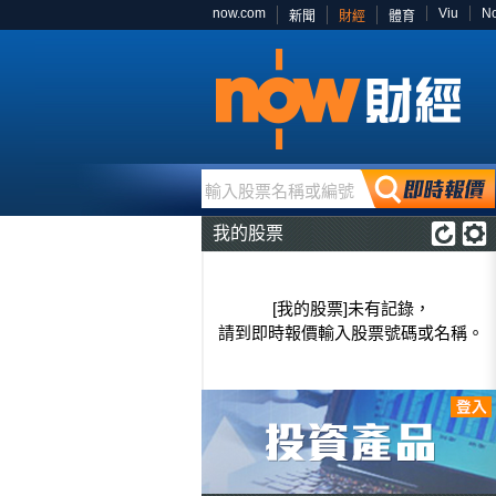
now.com
Viu
N
新聞
財經
體育
輸入股票名稱或編號
我的股票
[我的股票]未有記錄，
請到即時報價輸入股票號碼或名稱。