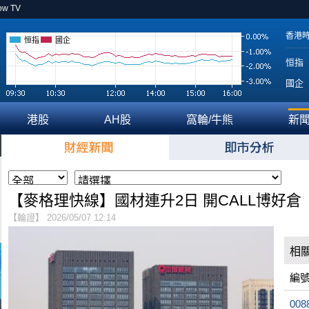
ow TV
香港
恒指
國企
恒指
國企
港股
AH股
窩輪/牛熊
新
【麥格理快線】國材連升2日 開CALL博好倉
【輪證】 2026/05/07 12:14
相
編
008