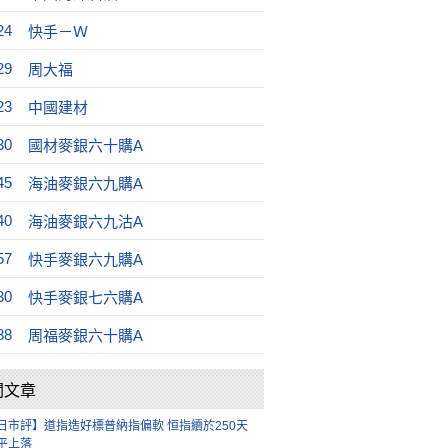
24
快手－Ｗ
29
周大福
23
中國建材
30
國材麥銀六十購A
45
海油麥銀六九購A
40
海油麥銀六九沽A
57
快手麥銀六九購A
30
快手麥銀七六購A
88
周福麥銀六十購A
關文章
日市評】道指造好標普納指偏軟 恒指續於250天
平上落