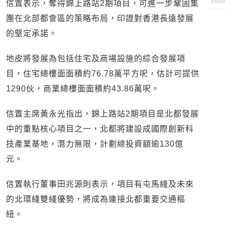
2026
信置表示，奪得錦上路站2期項目，可進一步鞏固集
團在北部都會區的策略布局，印證對香港長遠發展
的堅定承諾。
地皮將發展為包括住宅及商場設施的綜合發展項
目，住宅總樓面面積約76.78萬平方呎，估計可提供
1290伙，商業總樓面面積約43.86萬呎。
信置主席黃永光指出，錦上路站2期項目是北都發展
中的重點核心項目之一，北都將建設成國際創新科
技產業基地，潛力無限，計劃總投資額逾130億
元。
信置執行董事田兆源則表示，項目有屯馬綫及未來
的北環綫雙綫優勢，將成為連接北都重要交通樞
紐。