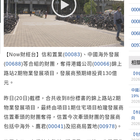
000
000
006
009
【Now財經台】信和置業(
00083
)、中國海外發展
相
(
00688
)等合組的財團，奪得港鐵公司(
00066
)錦上
路站2期物業發展項目，發展商預期總投資130億
【中
2026
元。
中國
19%
昨日(20日)截標，合共收到8份標書的錦上路站2期
2026
物業發展項目，最終由項目1期住宅項目柏瓏發展商
【市
信置牽頭的財團奪得，信置今次牽頭財團的發展商
向
2026
包括中海外、鷹君(
00041
)及招商局置地(
00978
)。
【屯