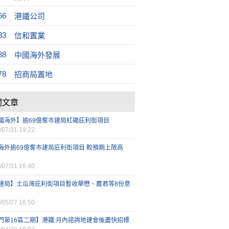
66
港鐵公司
83
信和置業
88
中國海外發展
78
招商局置地
關文章
國海外】逾69億奪市建局紅磡庇利街項目
/07/31 19:22
海外逾69億奪市建局庇利街項目 較預期上限高
/07/31 16:40
建局】土瓜灣庇利街項目暫收華懋、鷹君等8份意
/05/27 16:50
門第16區二期】港鐵:月內諮詢地建會後盡快招標