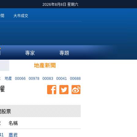
2026年8月8日 星期六
時間
大市成交
聞
專家
專題
:
地產
00066
00978
00083
00041
00688
權
關股票
號
名稱
41
鷹君