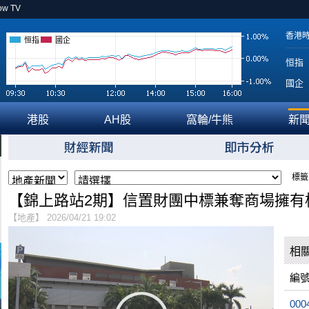
ow TV
香港
恒指
國企
恒指
國企
港股
AH股
窩輪/牛熊
新
標籤
【錦上路站2期】信置財團中標兼奪商場擁有
【地產】 2026/04/21 19:02
相
編
000