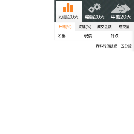
升幅(%)
跌幅(%)
成交金額
成交量
名稱
現價
升跌
資料報價延遲十五分鐘