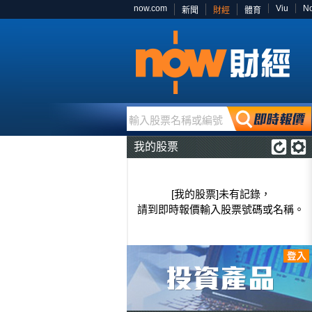
now.com
Viu
N
新聞
財經
體育
輸入股票名稱或編號
我的股票
[我的股票]未有記錄，
請到即時報價輸入股票號碼或名稱。