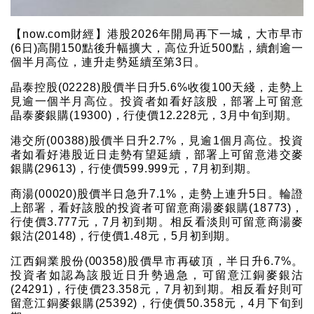
【now.com財經】港股2026年開局再下一城，大市早市
(6日)高開150點後升幅擴大，高位升近500點，續創逾一
個半月高位，連升走勢延續至第3日。
晶泰控股(02228)股價半日升5.6%收復100天綫，走勢上
見逾一個半月高位。投資者如看好該股，部署上可留意
晶泰麥銀購(19300)，行使價12.228元，3月中旬到期。
港交所(00388)股價半日升2.7%，見逾1個月高位。投資
者如看好港股近日走勢有望延續，部署上可留意港交麥
銀購(29613)，行使價599.999元，7月初到期。
商湯(00020)股價半日急升7.1%，走勢上連升5日。輪證
上部署，看好該股的投資者可留意商湯麥銀購(18773)，
行使價3.777元，7月初到期。相反看淡則可留意商湯麥
銀沽(20148)，行使價1.48元，5月初到期。
江西銅業股份(00358)股價早市再破頂，半日升6.7%。
投資者如認為該股近日升勢過急，可留意江銅麥銀沽
(24291)，行使價23.358元，7月初到期。相反看好則可
留意江銅麥銀購(25392)，行使價50.358元，4月下旬到