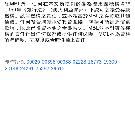
除MBL外，任何在本文所提到的麥格理集團機構均非
1959年《銀行法》（澳大利亞聯邦）下認可之接受存款
機構。該等機構之責任，並不相當於MBL之存款或其他
負債。任何投資均需承受投資風險，包括可能延遲償還
款項，以及已投資本金之全盤損失。MBL並不對該等機
構的責任作出任何保證或提供任何保障。MCL不為資料
的準確度、完整度或合時性負上責任。
即時報價:
00020
00358
00388
02228
18773
19300
20148
24291
25392
29613