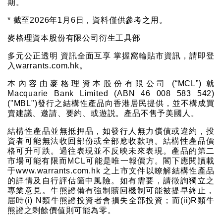
期。
* 截至2026年1月6日，資料僅供參考之用。
麥格理資本股份有限公司衍生工具部
多元公正透明 資訊全面互享 掌握窩輪貼市資訊，請即登
入warrants.com.hk。
本內容由麥格理資本股份有限公司 (“MCL”) 就
Macquarie Bank Limited (ABN 46 008 583 542)
("MBL")發行之結構性產品向香港居民提供，並不構成買
賣建議、邀請、要約、或遊説。產品不售予美國人。
結構性產品並無抵押品，如發行人無力償債或違約，投
資者可能無法收回部份或全部應收款項。結構性產品價
格可升可跌。過往表現並不反映未來表現。產品的第二
市場可能有限而MCL可能是唯一報價方。閣下應閱讀載
于www.warrants.com.hk 之上市文件以瞭解結構性產品
的詳情及自行評估箇中風險。如有需要，請徵詢獨立之
專業意見。牛熊證備有強制贖回機制可能被提早終止，
届時(i) N類牛熊證投資者會損失全部投資；而(ii)R類牛
熊證之剩餘價值則可能為零。