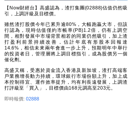
【Now財經台】高盛認為，渣打集團(02888)估值仍然吸
引，上調評級及目標價。
雖然渣打股價今年已累升逾80%，大幅跑贏大市，但該
行認為，現時估值僅約市帳率(PB)1.2倍，仍有上調空
間，相對發展中市場背景相若的同業仍然吸引，加上渣
打盈利前景持續改善，估計年底有形股本回報達
14.6%，相信未來兩年會進一步上升，預期明年中舉行
的投資者日，管理層將上調目標指引，成為股價另一個
催化劑。
高盛又稱，受惠於資金流入香港及新加坡，渣打高端客
戶業務增長動力持續，環球銀行市場份額上升，加上成
本控制得宜、運作效率提升，均有利長遠發展，上調渣
打評級至「買入」，目標價由168元調高至203元。
即時報價:
02888