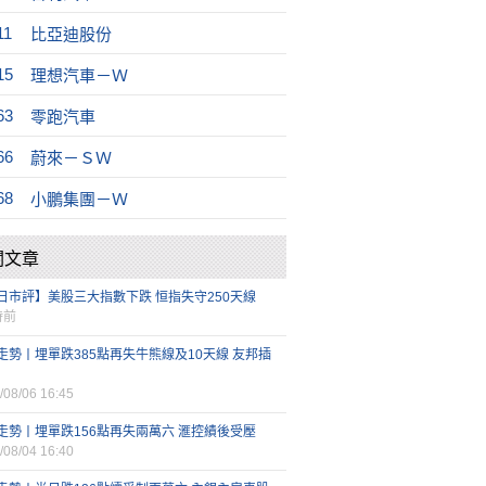
11
比亞迪股份
15
理想汽車－Ｗ
63
零跑汽車
66
蔚來－ＳＷ
68
小鵬集團－Ｗ
關文章
日市評】美股三大指數下跌 恒指失守250天線
時前
走勢丨埋單跌385點再失牛熊線及10天線 友邦插
/08/06 16:45
走勢丨埋單跌156點再失兩萬六 滙控績後受壓
/08/04 16:40