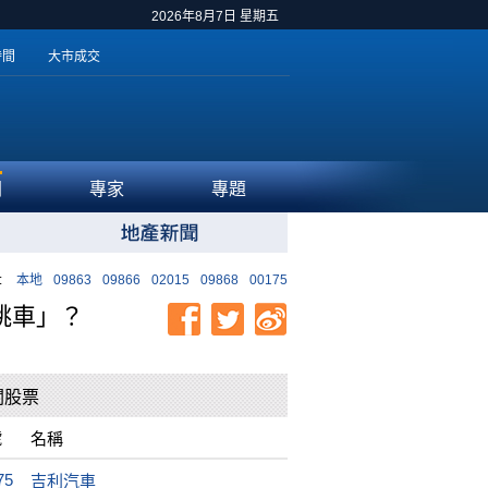
2026年8月7日 星期五
時間
大市成交
聞
專家
專題
:
本地
09863
09866
02015
09868
00175
跳車」？
關股票
號
名稱
75
吉利汽車