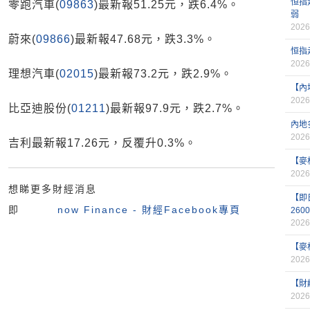
恒指
零跑汽車(
09863
)最新報51.25元，跌6.4%。
弱
2026
蔚來(
09866
)最新報47.68元，跌3.3%。
恒指
2026
理想汽車(
02015
)最新報73.2元，跌2.9%。
【內
2026
比亞迪股份(
01211
)最新報97.9元，跌2.7%。
內地
2026
吉利最新報17.26元，反覆升0.3%。
【麥
2026
想睇更多財經消息
【即
即
now Finance - 財經Facebook專頁
260
2026
【麥
2026
【財
2026