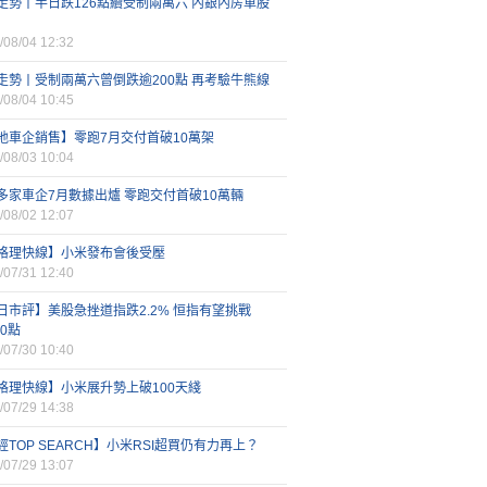
走勢丨半日跌126點續受制兩萬六 內銀內房車股
/08/04 12:32
走勢丨受制兩萬六曾倒跌逾200點 再考驗牛熊線
/08/04 10:45
地車企銷售】零跑7月交付首破10萬架
/08/03 10:04
多家車企7月數據出爐 零跑交付首破10萬輛
/08/02 12:07
格理快線】小米發布會後受壓
/07/31 12:40
日市評】美股急挫道指跌2.2% 恒指有望挑戰
00點
/07/30 10:40
格理快線】小米展升勢上破100天綫
/07/29 14:38
經TOP SEARCH】小米RSI超買仍有力再上？
/07/29 13:07