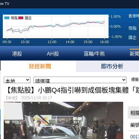
ow TV
香港
恒指
國企
恒指
國企
港股
AH股
窩輪/牛熊
新
標籤
【焦點股】小鵬Q4指引嚇到成個板塊集體「
【本地】 2025/11/18 10:17
相
編
001