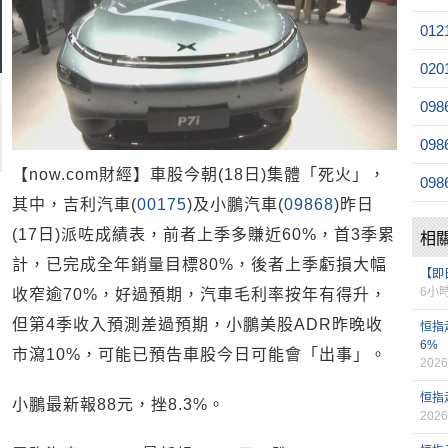
012
020
098
098
【now.com財經】車股今朝(18日)集體「死火」，
098
其中，吉利汽車(
00175
)及小鵬汽車(
09868
)昨日
(17日)派咗成績表，前者上季多賺近60%，首3季累
相
計，已完成全年銷量目標80%，後者上季虧損大幅
【即
6小
收窄逾70%，好過預期，汽車毛利率按年有得升，
但第4季收入預測差過預期，小鵬美股ADR昨晚收
恒指
6%
市瀉10%，可能已預告車股今日可能會「出事」。
2026
恒指
小鵬最新報88元，挫8.3%。
2026