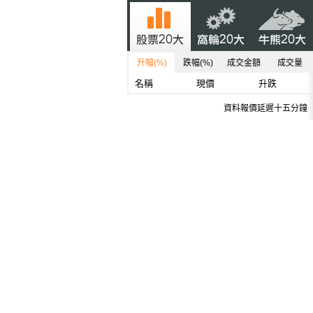
升幅(%)
跌幅(%)
成交金額
成交量
名稱
現價
升跌
資料報價延遲十五分鐘