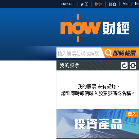
now.com
Viu
N
新聞
財經
體育
輸入股票名稱或編號
我的股票
[我的股票]未有記錄，
請到即時報價輸入股票號碼或名稱。