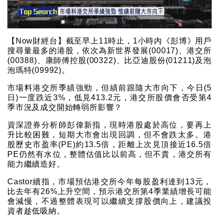
【Now財經台】截至早上11時止，1小時內《彭博》用戶
搜尋量最多的港股，依次為新世界發展(00017)、港交所
(00388)、康師傅控股(00322)、比亞迪股份(01211)及泡
泡瑪特(09992)。
市場料港交所季績強勁，但績前跟隨大市向下，今日(5
日)一度跌近3%，低見413.2元，港交所股價會否受第4
季市況及成交開始轉弱所影響？
資深證券分析師彭偉新指，現時港股處於高位，要再上
升比較困難，短期大市會出現回調，但不會跌太多。港
股歷史市盈率(PE)約13.5倍，距離上次見頂接近16.5倍
PE仍然有水位，整體估值比以前高，但不貴，港交所有
能力繼續造好。
Castor續指，市場預估港交所今年每股盈利達到13元，
比去年有26%上升空間，預示港交所第4季業績增長可能
會減慢，不過整體表現可以繼續支撐股價向上，建議投
資者趁低吸納。