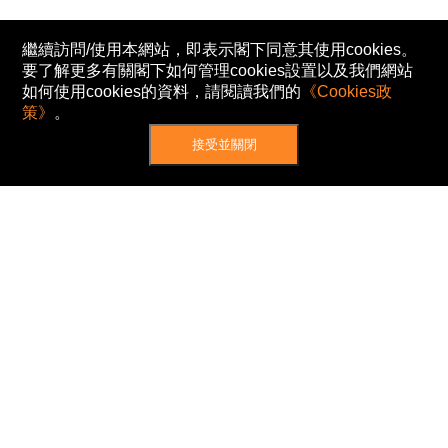
繼續訪問/使用本網站，即表示閣下同意其使用cookies。
要了解更多有關閣下如何管理cookies設置以及我們網站
如何使用cookies的資料，請閱讀我們的
《Cookies政
策》
。
接受並關閉
網站地圖
主頁
我的股票
新聞
專家/專題
港股動態
AH股
窩輪/牛熊
私隱政策
使用條款
免責及著作權聲明
Cookies政策
© Now TV Limited 2012-2026 著作權所有
所有資料或訊息僅作為參考之用。股票報價由