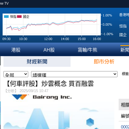
ow TV
香港
恒指
國企
恒指
國企
港股
AH股
窩輪/牛熊
新
標籤
【何車評股】炒雲概念 買百融雲
【分析】 2025/09/15 10:47
相
編
000