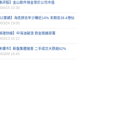
車評股】金山軟件現金等於公司市值
/04/15 10:30
862業績】海底撈去年少賺近14% 末期息38.4港仙
/03/24 19:05
格理快線】中海油破頂 資金兩邊部署
/03/13 10:12
末樓市】新盤集體搶客 二手成交大跌逾62%
/03/09 16:45