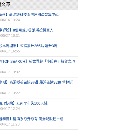
關文章
I基建】商湯夥科技園港建國產智算中心
/06/16 13:24
車評股】8個月挫8成 浪潮投機買入
/05/27 10:31
股本周埋單】恒指累升266點 連升3周
/04/17 16:55
經TOP SEARCH】新世界趁「小陽春」散貨套現
/04/17 13:32
水潮】商湯擬折讓近9%配股淨籌逾32億 曾挫近
/04/17 13:22
格理快線】友邦早市失100天綫
/04/17 12:24
證泰度】建滔系愈升愈有 商湯配股挫半成
/04/17 11:23