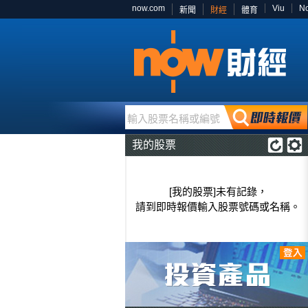
now.com
Viu
N
新聞
財經
體育
輸入股票名稱或編號
我的股票
[我的股票]未有記錄，
請到即時報價輸入股票號碼或名稱。