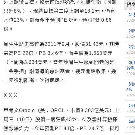
近上調後目標，較薦前爆漲83%，狂勝恒指（同期
相
只升8% ）。現將目標第二度上調至18.2元，仍有
【A
水位23%，到時今年預測PE 8倍、預測PB 0.86
2026
倍。
【何
2026
周生生歷史高位為2011年9月，股價31.43元，其時
【港
2026
最高PE 22倍，PB 3.46倍，而金價為1,660美元
（上周為3,634美元。當年炒周生生贏到開巷的是
【財
減債
「金手指」謝清海的惠理基金，幾元開始收集，幾
2026
十元獲利離場，吃得飽飽。
【抽
5%
X X X
2026
【麥
甲骨文Oracle（美：ORCL，市值8,303億美元）上
2026
周三（10日）股價一度狂飆43%，AI及雲計算發揮
【輪
2026
無敵爆炸力，今年預測PE 43倍、PB 24.7倍，料可