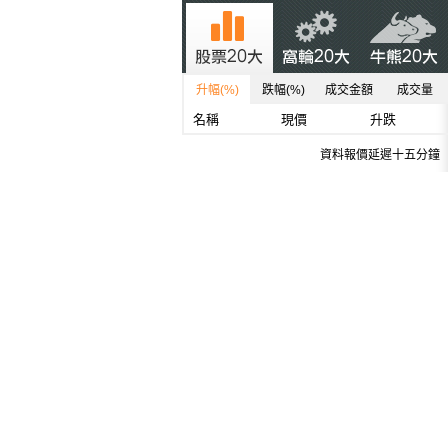
升幅(%)
跌幅(%)
成交金額
成交量
名稱
現價
升跌
資料報價延遲十五分鐘