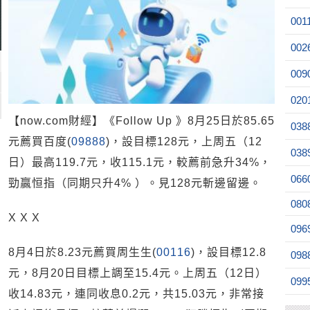
001
002
009
020
【now.com財經】《Follow Up 》8月25日於85.65
038
元薦買百度(
09888
)，設目標128元，上周五（12
038
日）最高119.7元，收115.1元，較薦前急升34%，
066
勁贏恒指（同期只升4% ）。見128元斬邊留邊。
080
X X X
096
8月4日於8.23元薦買周生生(
00116
)，設目標12.8
098
元，8月20日目標上調至15.4元。上周五（12日）
099
收14.83元，連同收息0.2元，共15.03元，非常接