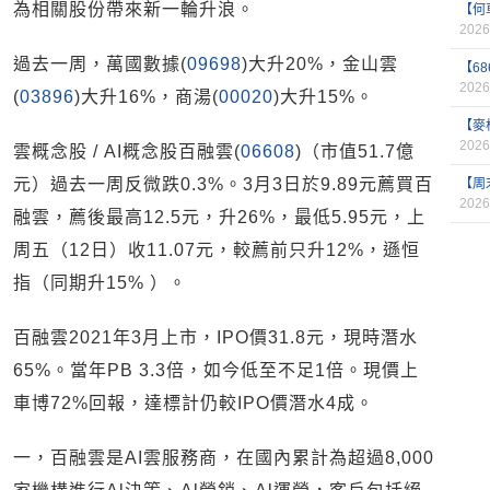
為相關股份帶來新一輪升浪。
【何
2026
過去一周，萬國數據(
09698
)大升20%，金山雲
【6
2026
(
03896
)大升16%，商湯(
00020
)大升15%。
【麥
2026
雲概念股 / AI概念股百融雲(
06608
)（市值51.7億
元）過去一周反微跌0.3%。3月3日於9.89元薦買百
【周
2026
融雲，薦後最高12.5元，升26%，最低5.95元，上
周五（12日）收11.07元，較薦前只升12%，遜恒
指（同期升15% ）。
百融雲2021年3月上市，IPO價31.8元，現時潛水
65%。當年PB 3.3倍，如今低至不足1倍。現價上
車博72%回報，達標計仍較IPO價潛水4成。
一，百融雲是AI雲服務商，在國內累計為超過8,000