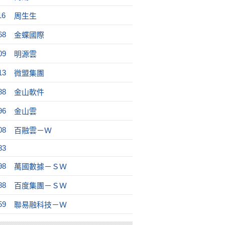
16
周生生
68
金蝶國際
09
明源雲
13
微盟集團
88
金山軟件
96
金山雲
08
百融雲－Ｗ
83
98
萬國數據－ＳＷ
88
百度集團－ＳＷ
59
聯易融科技－Ｗ