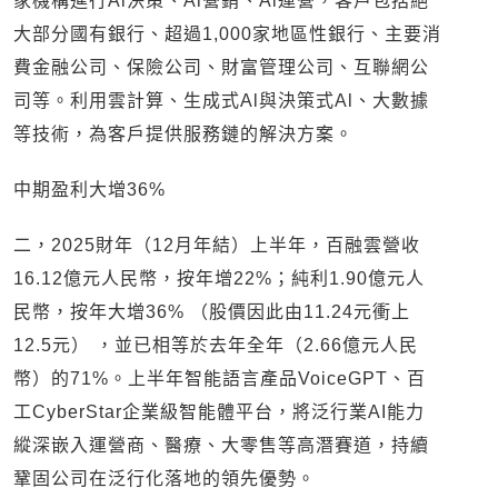
家機構進行Al決策、Al營銷、Al運營，客戶包括絕
大部分國有銀行、超過1,000家地區性銀行、主要消
費金融公司、保險公司、財富管理公司、互聯網公
司等。利用雲計算、生成式Al與決策式Al、大數據
等技術，為客戶提供服務鏈的解決方案。
中期盈利大增36%
二，2025財年（12月年結）上半年，百融雲營收
16.12億元人民幣，按年增22%；純利1.90億元人
民幣，按年大增36% （股價因此由11.24元衝上
12.5元） ，並已相等於去年全年（2.66億元人民
幣）的71%。上半年智能語言產品VoiceGPT、百
工CyberStar企業級智能體平台，將泛行業AI能力
縱深嵌入運營商、醫療、大零售等高潛賽道，持續
鞏固公司在泛行化落地的領先優勢。