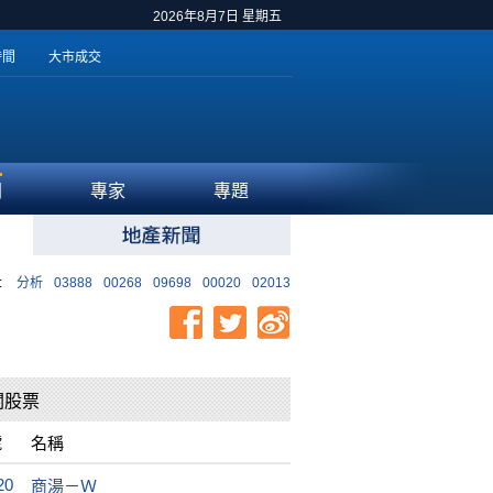
2026年8月7日 星期五
時間
大市成交
聞
專家
專題
:
分析
03888
00268
09698
00020
02013
關股票
號
名稱
20
商湯－Ｗ