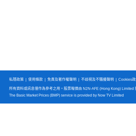
私隱政策
|
使用條款
|
免責及著作權聲明
|
不歧視及不騷擾聲明
|
Cookies
所有資料或訊息僅作為參考之用。股票報價由 N2N-AFE (Hong Kong) Limited
The Basic Market Prices (BMP) service is provided by Now TV Limited