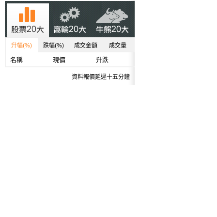
升幅(%)
跌幅(%)
成交金額
成交量
名稱
現價
升跌
資料報價延遲十五分鐘