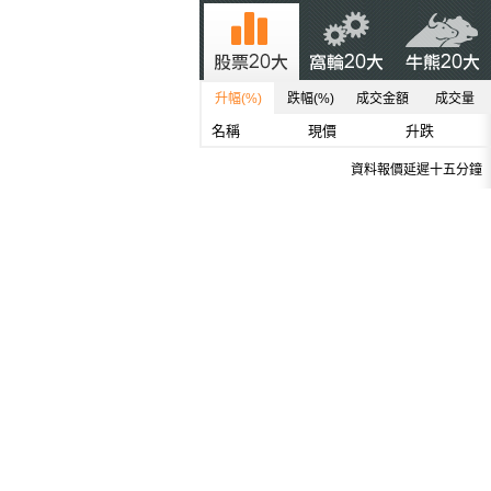
升幅(%)
跌幅(%)
成交金額
成交量
名稱
現價
升跌
資料報價延遲十五分鐘