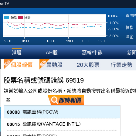
ow TV
香港
恒指
國企
恒指
國企
港股
AH股
窩輪/牛熊
新
股票名稱或號碼錯誤 69519
請嘗試輸入公司或股份名稱，系統將自動搜尋出名稱最接近的