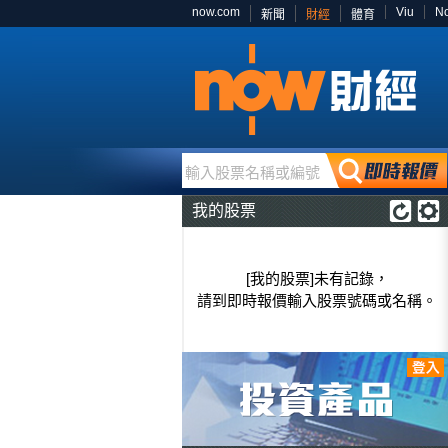
now.com
Viu
N
新聞
財經
體育
輸入股票名稱或編號
我的股票
[我的股票]未有記錄，
請到即時報價輸入股票號碼或名稱。