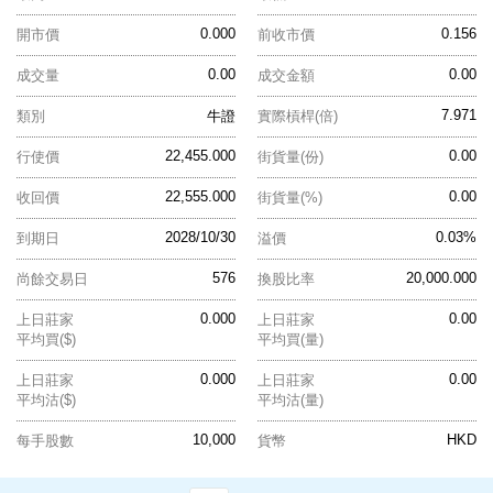
0.000
0.156
開市價
前收市價
0.00
0.00
成交量
成交金額
7.971
類別
牛證
實際槓桿(倍)
22,455.000
0.00
行使價
街貨量(份)
22,555.000
0.00
收回價
街貨量(%)
2028/10/30
0.03%
到期日
溢價
576
20,000.000
尚餘交易日
換股比率
0.000
0.00
上日莊家
上日莊家
平均買($)
平均買(量)
0.000
0.00
上日莊家
上日莊家
平均沽($)
平均沽(量)
10,000
HKD
每手股數
貨幣