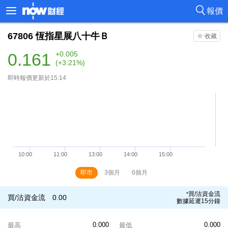
報價
67806
恆指星展八十牛Ｂ
0.161
+0.005
(+3.21%)
即時報價更新於15:14
即市
3個月
6個月
買/沽資金流
*
買/沽資金流
0.00
數據延遲15分鐘
0.000
0.000
最高
最低