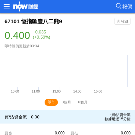
報價
67101
恆指匯豐八二熊9
0.400
+0.035
(+9.59%)
即時報價更新於03:34
即市
3個月
6個月
買/沽資金流
*
買/沽資金流
0.00
數據延遲15分鐘
0.000
0.000
最高
最低