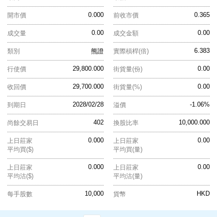
0.000
0.365
開市價
前收市價
0.00
0.00
成交量
成交金額
6.383
類別
熊證
實際槓桿(倍)
29,800.000
0.00
行使價
街貨量(份)
29,700.000
0.00
收回價
街貨量(%)
2028/02/28
-1.06%
到期日
溢價
402
10,000.000
尚餘交易日
換股比率
0.000
0.00
上日莊家
上日莊家
平均買($)
平均買(量)
0.000
0.00
上日莊家
上日莊家
平均沽($)
平均沽(量)
10,000
HKD
每手股數
貨幣