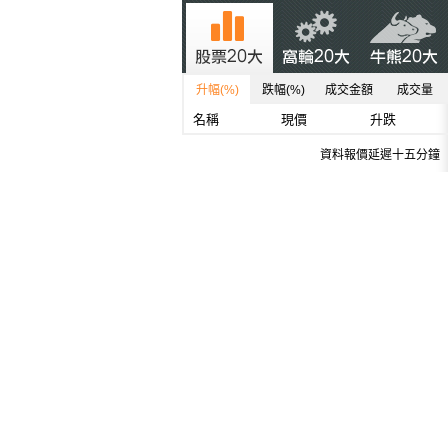
升幅(%)
跌幅(%)
成交金額
成交量
名稱
現價
升跌
資料報價延遲十五分鐘