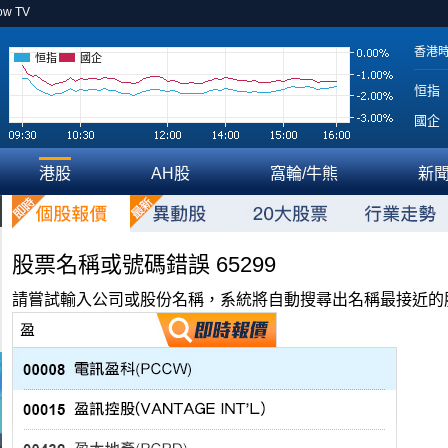
ow TV
香港
恒指
國企
恒指
國企
港股
AH股
窩輪/牛熊
新
股票名稱或號碼錯誤 65299
請嘗試輸入公司或股份名稱，系統將自動搜尋出名稱最接近的