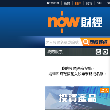
now.com
Viu
N
新聞
財經
體育
輸入股票名稱或編號
我的股票
[我的股票]未有記錄，
請到即時報價輸入股票號碼或名稱。