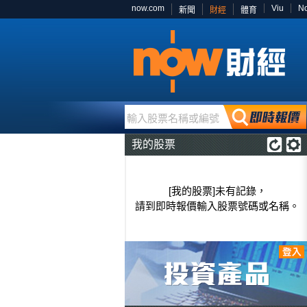
now.com
Viu
N
新聞
財經
體育
輸入股票名稱或編號
我的股票
[我的股票]未有記錄，
請到即時報價輸入股票號碼或名稱。