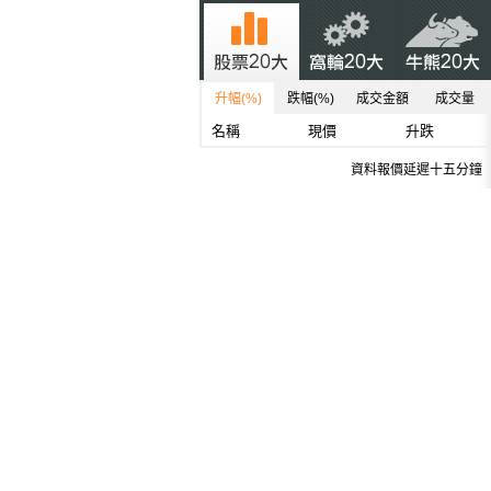
升幅(%)
跌幅(%)
成交金額
成交量
名稱
現價
升跌
資料報價延遲十五分鐘