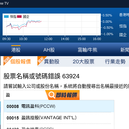
ow TV
香港
恒指
國企
恒指
國企
港股
AH股
窩輪/牛熊
新
股票名稱或號碼錯誤 63924
請嘗試輸入公司或股份名稱，系統將自動搜尋出名稱最接近的