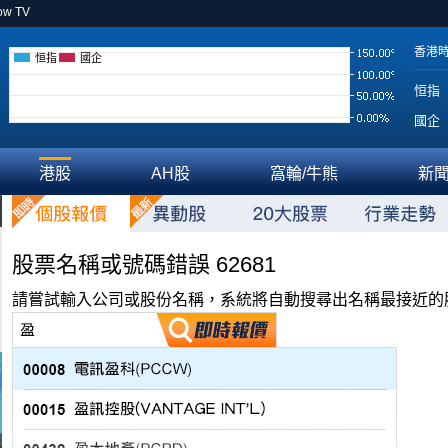
ow TV
香港
恒指
國企
恒指
國企
港股
AH股
窩輪/牛熊
新
股票名稱或號碼錯誤 62681
請嘗試輸入公司或股份名稱，系統將自動搜尋出名稱最接近的