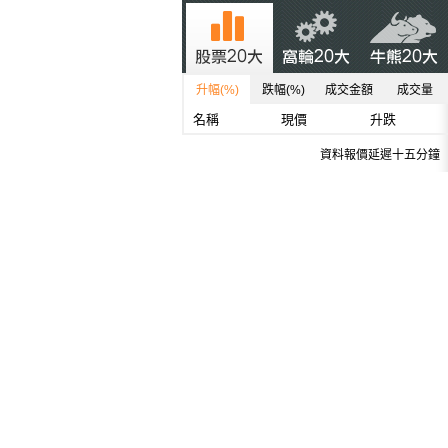
升幅(%)
跌幅(%)
成交金額
成交量
名稱
現價
升跌
資料報價延遲十五分鐘