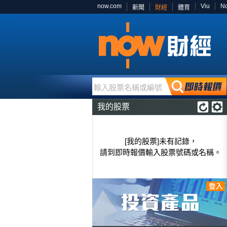
now.com
Viu
N
新聞
財經
體育
輸入股票名稱或編號
我的股票
[我的股票]未有記錄，
請到即時報價輸入股票號碼或名稱。