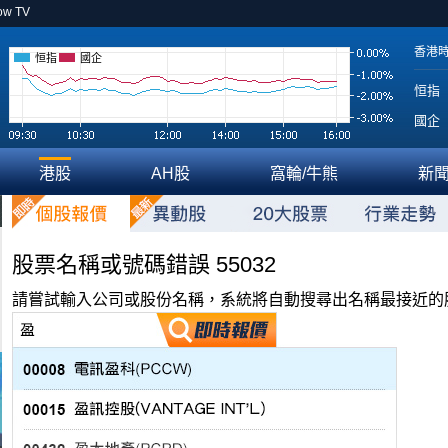
ow TV
香港
恒指
國企
恒指
國企
港股
AH股
窩輪/牛熊
新
股票名稱或號碼錯誤 55032
請嘗試輸入公司或股份名稱，系統將自動搜尋出名稱最接近的