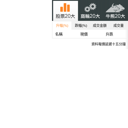
升幅(%)
跌幅(%)
成交金額
成交量
名稱
現價
升跌
資料報價延遲十五分鐘