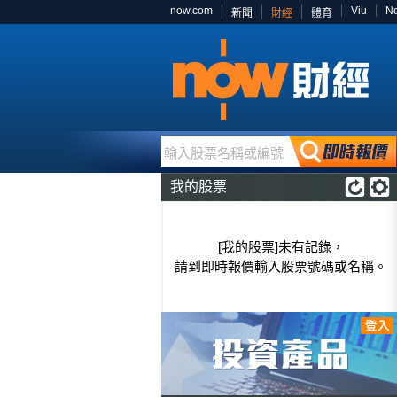
now.com
Viu
N
新聞
財經
體育
輸入股票名稱或編號
我的股票
[我的股票]未有記錄，
請到即時報價輸入股票號碼或名稱。