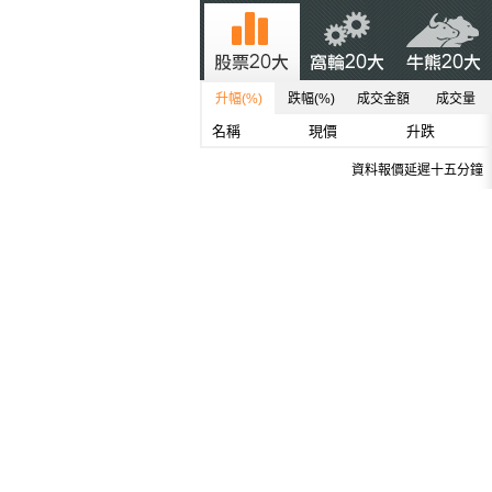
升幅(%)
跌幅(%)
成交金額
成交量
名稱
現價
升跌
資料報價延遲十五分鐘