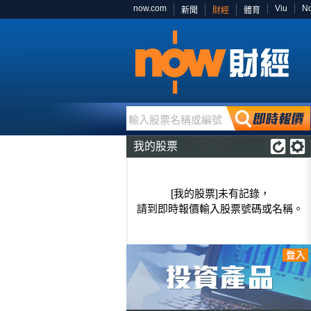
now.com
Viu
N
新聞
財經
體育
輸入股票名稱或編號
我的股票
[我的股票]未有記錄，
請到即時報價輸入股票號碼或名稱。