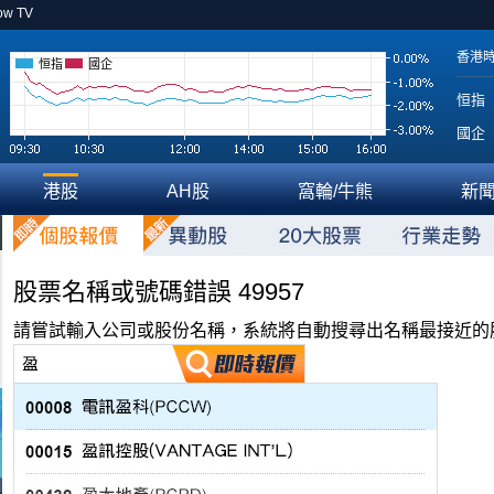
ow TV
香港
恒指
國企
恒指
國企
港股
AH股
窩輪/牛熊
新
股票名稱或號碼錯誤 49957
請嘗試輸入公司或股份名稱，系統將自動搜尋出名稱最接近的