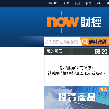
now.com
Viu
N
新聞
財經
體育
輸入股票名稱或編號
我的股票
[我的股票]未有記錄，
請到即時報價輸入股票號碼或名稱。