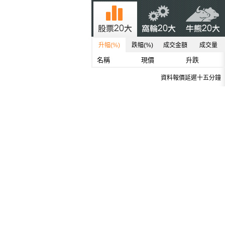
升幅(%)
跌幅(%)
成交金額
成交量
名稱
現價
升跌
資料報價延遲十五分鐘