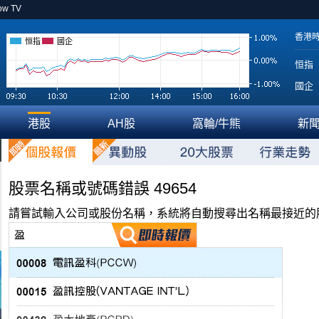
ow TV
香港
恒指
國企
恒指
國企
港股
AH股
窩輪/牛熊
新
股票名稱或號碼錯誤 49654
請嘗試輸入公司或股份名稱，系統將自動搜尋出名稱最接近的