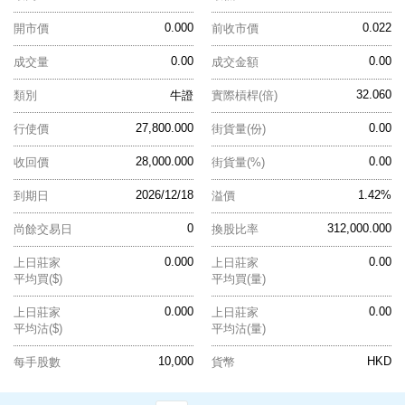
0.000
0.022
開市價
前收市價
0.00
0.00
成交量
成交金額
32.060
類別
牛證
實際槓桿(倍)
27,800.000
0.00
行使價
街貨量(份)
28,000.000
0.00
收回價
街貨量(%)
2026/12/18
1.42%
到期日
溢價
0
312,000.000
尚餘交易日
換股比率
0.000
0.00
上日莊家
上日莊家
平均買($)
平均買(量)
0.000
0.00
上日莊家
上日莊家
平均沽($)
平均沽(量)
10,000
HKD
每手股數
貨幣