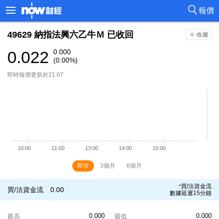
報價
49629
納指法興六乙牛Ｍ
已收回
0.022
0.000
(0.00%)
即時報價更新於21:07
即市
3個月
6個月
買/沽資金流
*
買/沽資金流
0.00
數據延遲15分鐘
0.000
0.000
最高
最低