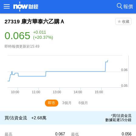
報價
27319
康方華泰六乙購Ａ
0.065
+0.011
(+20.37%)
即時報價更新於15:49
即市
3個月
6個月
買/沽資金流
*
買/沽資金流
+2.68萬
數據延遲15分鐘
0.067
0.056
最高
最低