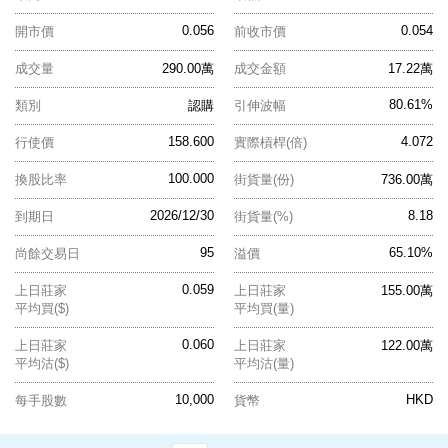
0.056
0.054
開市價
前收市價
成交量
290.00萬
成交金額
17.22萬
80.61%
類別
認購
引伸波幅
158.600
4.072
行使價
實際槓桿(倍)
100.000
換股比率
街貨量(份)
736.00萬
2026/12/30
8.18
到期日
街貨量(%)
95
65.10%
尚餘交易日
溢價
0.059
上日莊家
上日莊家
155.00萬
平均買($)
平均買(量)
0.060
上日莊家
上日莊家
122.00萬
平均沽($)
平均沽(量)
10,000
HKD
每手股數
貨幣