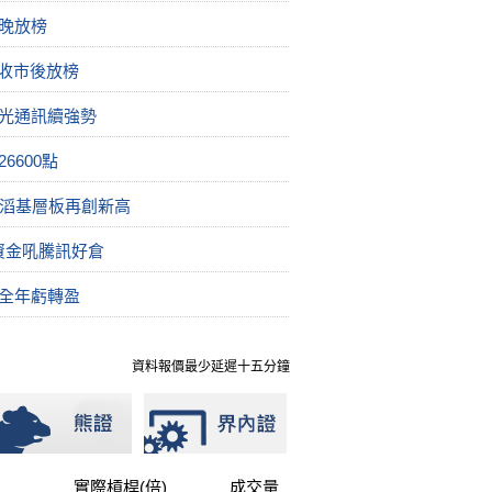
晚放榜
日收市後放榜
片光通訊續強勢
6600點
建滔基層板再創新高
資金吼騰訊好倉
鋒全年虧轉盈
資料報價最少延遲十五分鐘
實際槓桿(倍)
成交量