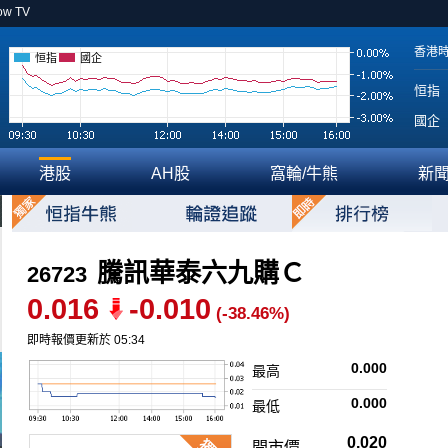
ow TV
香港
恒指
國企
恒指
國企
港股
AH股
窩輪/牛熊
新
騰訊華泰六九購Ｃ
26723
0.016
-0.010
(-38.46%)
即時報價更新於 05:34
0.000
最高
0.000
最低
0.020
開市價