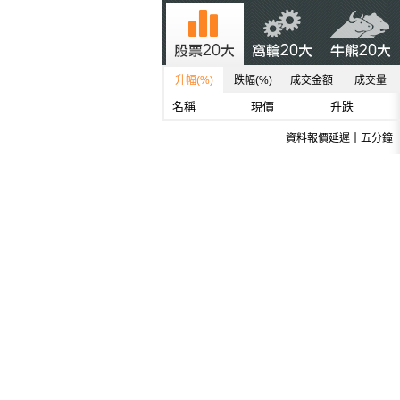
升幅(%)
跌幅(%)
成交金額
成交量
名稱
現價
升跌
資料報價延遲十五分鐘