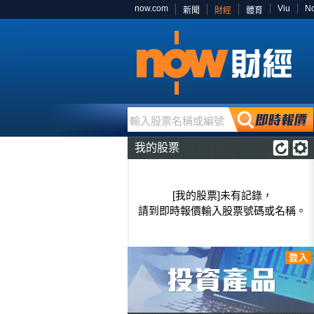
now.com
Viu
N
新聞
財經
體育
輸入股票名稱或編號
我的股票
[我的股票]未有記錄，
請到即時報價輸入股票號碼或名稱。