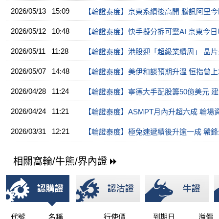
2026/05/13 15:09
【輪證泰度】京東系績後高開 騰訊阿里今
2026/05/12 10:48
【輪證泰度】快手擬分拆可靈AI 京東今
2026/05/11 11:28
【輪證泰度】港股迎「超級業績周」 晶
2026/05/07 14:48
【輪證泰度】美伊和談預期升溫 恒指曾上2
2026/04/28 11:24
【輪證泰度】寧德大手配股籌50億美元 
2026/04/24 11:21
【輪證泰度】ASMPT月內升超六成 輪場
2026/03/31 12:21
【輪證泰度】極兔速遞績後升逾一成 贛
相關窩輪/牛熊/界內證
代號
名稱
行使價
到期日
溢價