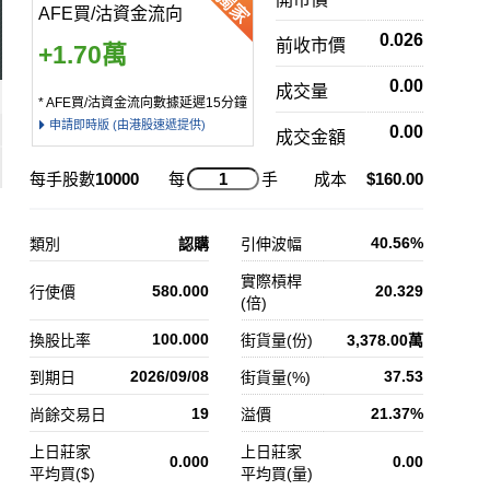
AFE買/沽資金流向
0.026
前收市價
+1.70萬
0.00
成交量
* AFE買/沽資金流向數據延遲15分鐘
申請即時版 (由港股速遞提供)
0.00
成交金額
每手股數
10000
每
手
成本
$160.00
40.56%
類別
認購
引伸波幅
實際槓桿
580.000
20.329
行使價
(倍)
100.000
換股比率
街貨量(份)
3,378.00萬
2026/09/08
37.53
到期日
街貨量(%)
19
21.37%
尚餘交易日
溢價
上日莊家
上日莊家
0.000
0.00
平均買($)
平均買(量)