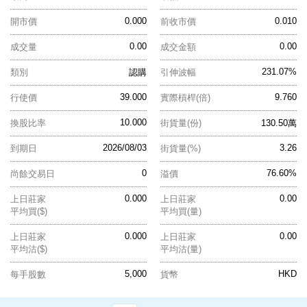
0.000
0.010
開市價
前收市價
0.00
0.00
成交量
成交金額
231.07%
類別
認購
引伸波幅
39.000
9.760
行使價
實際槓桿(倍)
10.000
換股比率
街貨量(份)
130.50萬
2026/08/03
3.26
到期日
街貨量(%)
0
76.60%
尚餘交易日
溢價
0.000
0.00
上日莊家
上日莊家
平均買($)
平均買(量)
0.000
0.00
上日莊家
上日莊家
平均沽($)
平均沽(量)
5,000
HKD
每手股數
貨幣