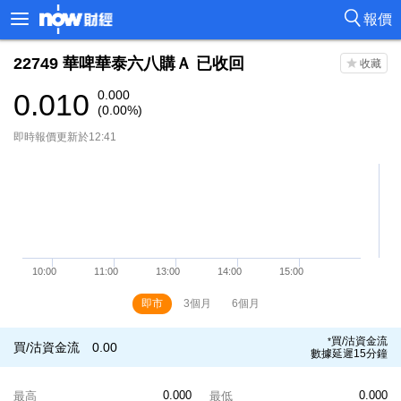
報價
22749
華啤華泰六八購Ａ
已收回
0.010
0.000
(0.00%)
即時報價更新於12:41
即市
3個月
6個月
買/沽資金流
*
買/沽資金流
0.00
數據延遲15分鐘
0.000
0.000
最高
最低