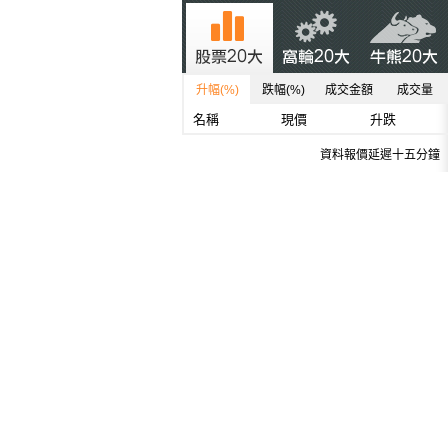
升幅(%)
跌幅(%)
成交金額
成交量
名稱
現價
升跌
資料報價延遲十五分鐘