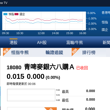
ow TV
香港
恒指
國企
恒指
國企
港股
AH股
窩輪/牛熊
新
青啤麥銀六八購Ａ
18080
已收回
0.015
0.000
(0.00%)
即時報價更新於 00:06
0.000
最高
0.000
最低
0.000