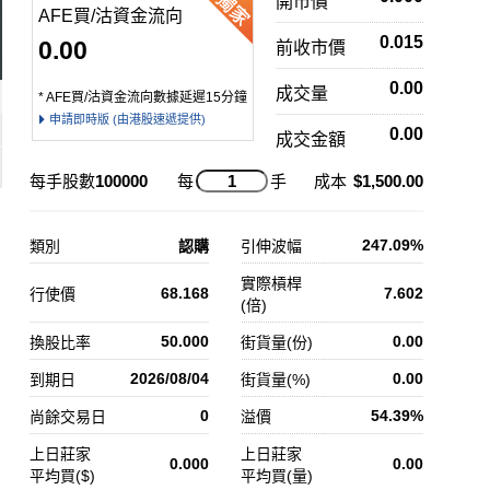
開市價
AFE買/沽資金流向
0.015
0.00
前收市價
0.00
成交量
* AFE買/沽資金流向數據延遲15分鐘
申請即時版 (由港股速遞提供)
0.00
成交金額
每手股數
100000
每
手
成本
$1,500.00
247.09%
類別
認購
引伸波幅
實際槓桿
68.168
7.602
行使價
(倍)
50.000
0.00
換股比率
街貨量(份)
2026/08/04
0.00
到期日
街貨量(%)
0
54.39%
尚餘交易日
溢價
上日莊家
上日莊家
0.000
0.00
平均買($)
平均買(量)