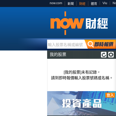
now.com
Viu
N
新聞
財經
體育
輸入股票名稱或編號
我的股票
[我的股票]未有記錄，
請到即時報價輸入股票號碼或名稱。