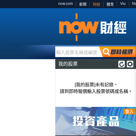
now.com
Viu
N
新聞
財經
體育
輸入股票名稱或編號
我的股票
[我的股票]未有記錄，
請到即時報價輸入股票號碼或名稱。