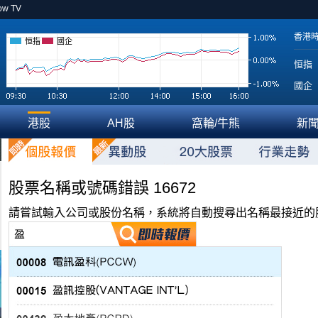
ow TV
香港
恒指
國企
恒指
國企
港股
AH股
窩輪/牛熊
新
股票名稱或號碼錯誤 16672
請嘗試輸入公司或股份名稱，系統將自動搜尋出名稱最接近的