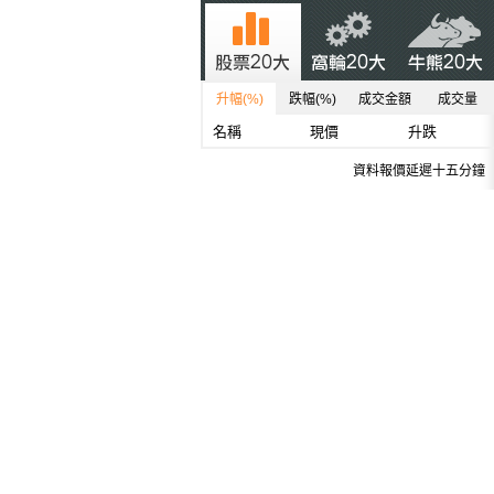
升幅(%)
跌幅(%)
成交金額
成交量
名稱
現價
升跌
資料報價延遲十五分鐘