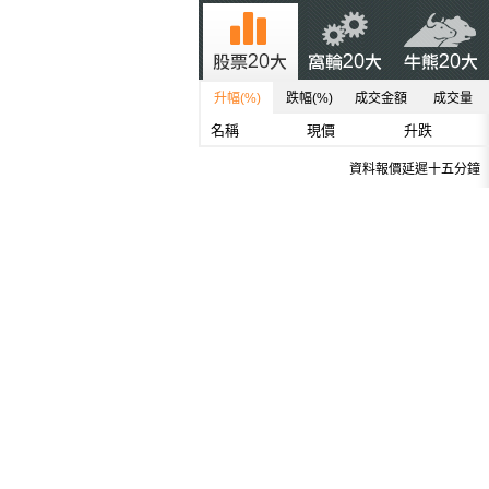
升幅(%)
跌幅(%)
成交金額
成交量
名稱
現價
升跌
資料報價延遲十五分鐘