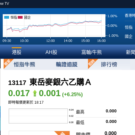
ow TV
香港
恒指
國企
恒指
國企
港股
AH股
窩輪/牛熊
新
東岳麥銀六乙購Ａ
13117
0.017
0.001
(+6.25%)
即時報價更新於 18:17
0.000
最高
0.000
最低
0.000
開市價