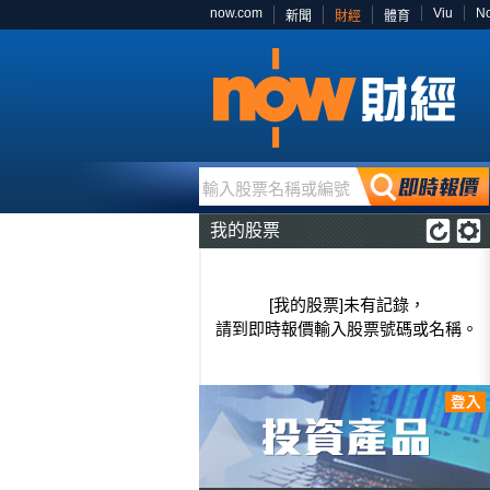
now.com
Viu
N
新聞
財經
體育
輸入股票名稱或編號
我的股票
[我的股票]未有記錄，
請到即時報價輸入股票號碼或名稱。