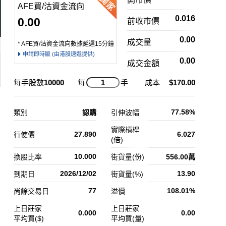
AFE買/沽資金流向
0.016
0.00
前收市價
0.00
成交量
* AFE買/沽資金流向數據延遲15分鐘
申請即時版 (由港股速遞提供)
0.00
成交金額
每手股數
10000
每
手
成本
$170.00
77.58%
類別
認購
引伸波幅
實際槓桿
27.890
6.027
行使價
(倍)
10.000
換股比率
街貨量(份)
556.00萬
2026/12/02
13.90
到期日
街貨量(%)
77
108.01%
尚餘交易日
溢價
上日莊家
上日莊家
0.000
0.00
平均買($)
平均買(量)