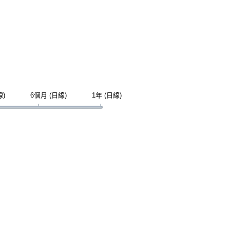
線)
6個月 (日線)
1年 (日線)