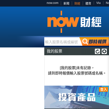
now.com
Viu
N
新聞
財經
體育
輸入股票名稱或編號
我的股票
[我的股票]未有記錄，
請到即時報價輸入股票號碼或名稱。