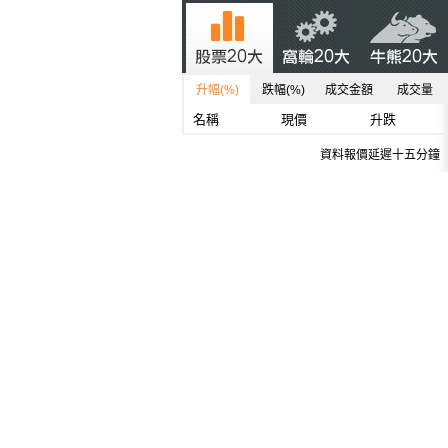
升幅(%)
跌幅(%)
成交金額
成交量
名稱
現價
升跌
資料報價延遲十五分鐘