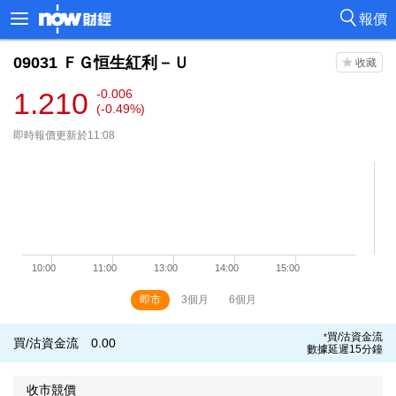
報價
09031
ＦＧ恒生紅利－Ｕ
1.210
-0.006
(-0.49%)
即時報價更新於11:08
即市
3個月
6個月
買/沽資金流
*
買/沽資金流
0.00
數據延遲15分鐘
收市競價