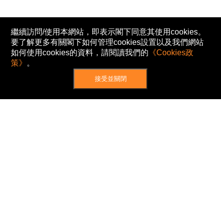
繼續訪問/使用本網站，即表示閣下同意其使用cookies。
要了解更多有關閣下如何管理cookies設置以及我們網站
如何使用cookies的資料，請閱讀我們的
《Cookies政
策》
。
接受並關閉
網站地圖
主頁
我的股票
新聞
專家/專題
港股動態
AH股
窩輪/牛熊
私隱政策
使用條款
免責及著作權聲明
Cookies政策
© Now TV Limited 2012-2026 著作權所有
所有資料或訊息僅作為參考之用。股票報價由