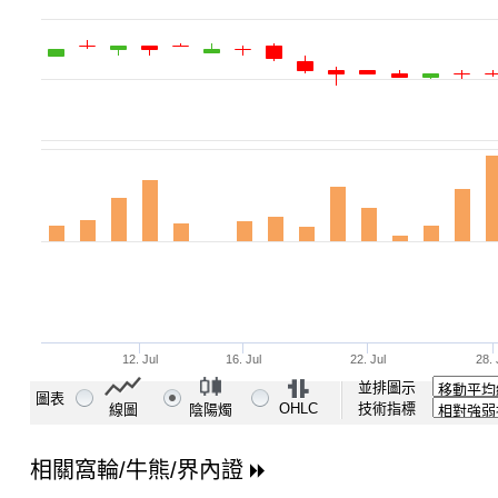
並排圖示
圖表
OHLC
技術指標
線圖
陰陽燭
相關窩輪/牛熊/界內證