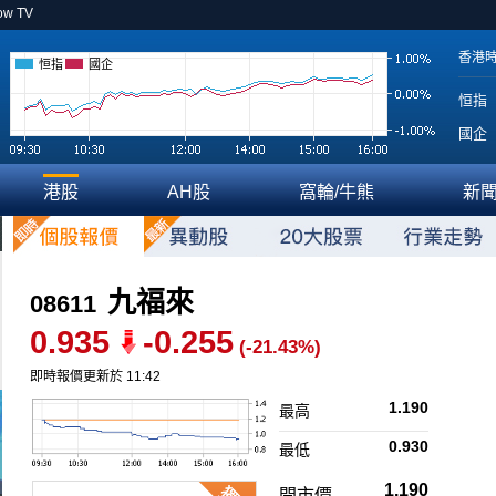
ow TV
香港
恒指
國企
恒指
國企
港股
AH股
窩輪/牛熊
新
九福來
08611
0.935
-0.255
(-21.43%)
即時報價更新於 11:42
1.190
最高
0.930
最低
1.190
開市價