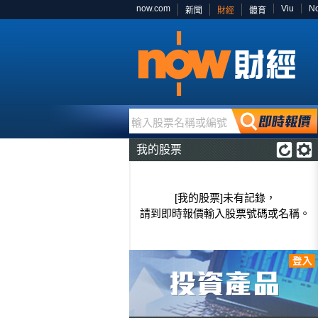
now.com
Viu
N
新聞
財經
體育
輸入股票名稱或編號
我的股票
[我的股票]未有記錄，
請到即時報價輸入股票號碼或名稱。