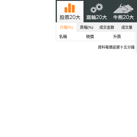
升幅(%)
跌幅(%)
成交金額
成交量
名稱
現價
升跌
資料報價延遲十五分鐘