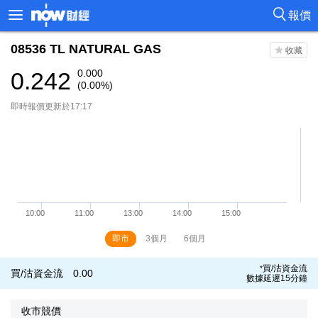
報價
08536
TL NATURAL GAS
0.242
0.000
(0.00%)
即時報價更新於17:17
即市
3個月
6個月
買/沽資金流
*
買/沽資金流
0.00
數據延遲15分鐘
收市競價