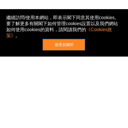
繼續訪問/使用本網站，即表示閣下同意其使用cookies。
要了解更多有關閣下如何管理cookies設置以及我們網站
如何使用cookies的資料，請閱讀我們的
《Cookies政
策》
。
接受並關閉
網站地圖
主頁
我的股票
新聞
專家/專題
港股動態
AH股
窩輪/牛熊
私隱政策
使用條款
免責及著作權聲明
Cookies政策
© Now TV Limited 2012-2026 著作權所有
所有資料或訊息僅作為參考之用。股票報價由