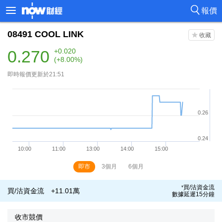
報價
08491
COOL LINK
0.270
+0.020
(+8.00%)
即時報價更新於21:51
即市
3個月
6個月
買/沽資金流
*
買/沽資金流
+11.01萬
數據延遲15分鐘
收市競價