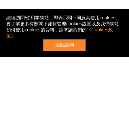
繼續訪問/使用本網站，即表示閣下同意其使用cookies。
要了解更多有關閣下如何管理cookies設置以及我們網站
如何使用cookies的資料，請閱讀我們的
《Cookies政
策》
。
接受並關閉
網站地圖
主頁
我的股票
新聞
專家/專題
港股動態
AH股
窩輪/牛熊
私隱政策
使用條款
免責及著作權聲明
Cookies政策
© Now TV Limited 2012-2026 著作權所有
所有資料或訊息僅作為參考之用。股票報價由