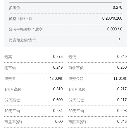
0.270
參考價
0.280/0.260
價格上限/下限
0.000 / 0
參考平衡價格 / 成交
- / -
買賣盤差額/方向
0.275
0.249
最高
最低
0.249
0.250
開市價
前收市價
成交量
42.00萬
成交金額
11.01萬
0.310
0.217
1個月高位
1個月低位
0.600
0.217
52周高位
52周低位
0.254
0.298
10天平均
50天平均
0.00
0.846
市盈率(倍)
市賬率(倍)